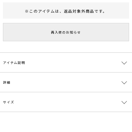
※このアイテムは、
返品対象外商品
です。
RUNWAY Passport
ポイント
旧 MS PASSPORTポイント
再入荷のお知らせ
66
ポイント獲得
ポイントについて
アイテム説明
■□21AUTUMN LOOK掲載アイテム□■
詳細
■デザインポイント
ハンドステッチを取り入れたノスタルジックな印象のニットカーディ
ガン。
サイズ
素材
アクリル55％ ポリエステル28％ 毛8％ アルパカ
大胆なハンドステッチが周りに差のつく1着。
8％ ポリウレタン1％
しっかり厚手の編地で秋口のアウターとしても活躍してくれます。
体型を気にせず着れるゆったりとしたオーバーサイズで気軽にざっく
原産国
中国
サイズ
バスト
着丈
袖丈
肩幅
重さ
り羽織れます。
カジュアルなボトム、ワンピースとの相性が良く、ニュアンスのある
F
114cm
72cm
42cm
56cm
約836g
メーカー品
0321526009