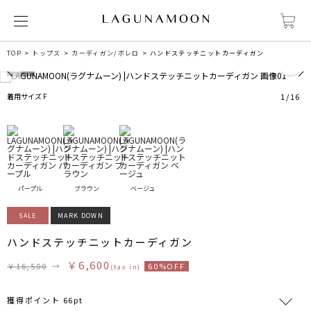
0
TOP
トップス
カーディガン/ボレロ
ハンドステッチニットカーディガン
着用サイズ F
1
/
16
パープル
ブラウン
ベージュ
SALE
MARK DOWN
ハンドステッチニットカーディガン
￥6,600
￥16,500
→
60%OFF
(tax in)
獲得ポイント 66pt