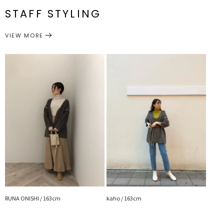
秋カラー展開が気分を高めるアイテムです。
番
STAFF STYLING
サイズガイド
◆ハンドステッチシリーズアイテム
トップス
カーディガン/ボレロ
・ハンドステッチノースリーブニットワンピース
カテゴリー
VIEW MORE
・ハンドステッチノースリーブニットプルオーバー
■スタイリングポイント
・シャツやベーシックなカットソーの羽織として秋から初冬のアウタ
ー着用もOK！
・肩からちょっぴり落として抜け感ある着方がおすすめ
---------------------------------------------------
透け感：なし
裏地：なし
生地の厚さ：厚手
洗濯：×
伸縮性：あり
--------------------------------------------------
▼スタイリングおすすめITEM▼
トップス一覧はこちら
ボトムス一覧はこちら
RUNA ONISHI / 163cm
kaho / 163cm
シューズ一覧はこちら
アクセサリー一覧はこちら
バック一覧はこちら