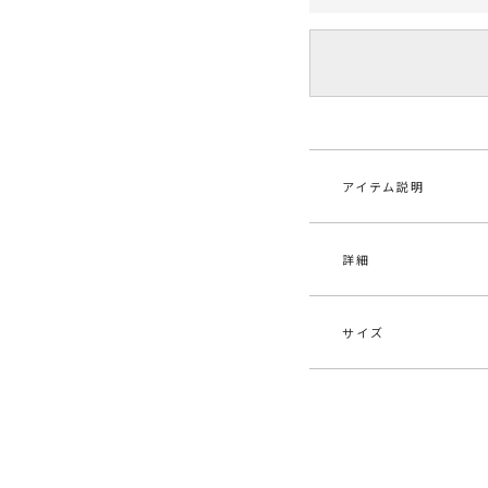
アイテム説明
詳細
■デザインポイント
デニム見えする素材
りすぎず着用いただ
ボリュームスリーブ
サイズ
トップスにボリュー
素材
ポリ
リングが全体のバラ
原産国
中
■スタイリングポイ
サイズ
バ
・光沢感ある素材が
メーカー品
032
とも相性◎
F
1
番
・トレンドのマーメ
すめ