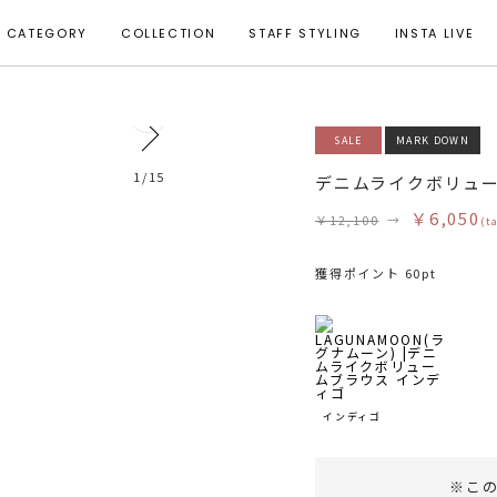
CATEGORY
COLLECTION
STAFF STYLING
INSTA LIVE
0
SALE
MARK DOWN
モデル身長 162cm 着用サイズ F
1
/
15
デニムライクボリュ
￥6,050
￥12,100
→
(t
獲得ポイント 60pt
インディゴ
※こ