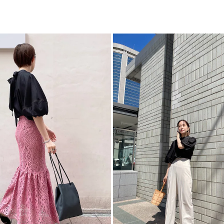
ト
カテゴリー
-----------------------
透け感：ホワイトあ
裏地：なし
生地の厚さ：普通
洗濯：-
伸縮性：若干あり
-----------------------
▼スタイリングおすす
アウター一覧はこち
ボトムス一覧はこち
シューズ一覧はこち
アクセサリー一覧は
バック一覧はこちら