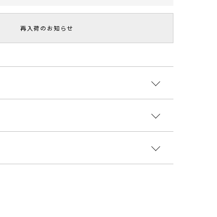
再入荷のお知らせ
を使用したブラウスは微光沢感がありカジュアルにな
けます。
と長めに設定したバックリボンが女性らしい印象に。
ムがあるのでスッキリとしたラインのボトムとスタイ
エステル74％ レーヨン22％ ポリウレタン4％
ンスを良くみせオススメです。
国
ント
スト
着丈
裄丈
重さ
シックな印象を与えてくれるのでキレイ目なボトムス
2204004
10cm
56cm
51cm
約372g
イドスカートと合わせたフェミニンなスタイルがおす