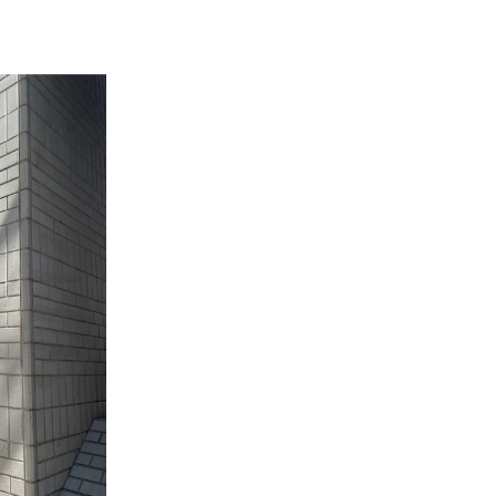
ップス
シャツ・ブラウス
サイズガイド
----------------------------
り
----------------------------
めITEM▼
ら
ら
ら
こちら