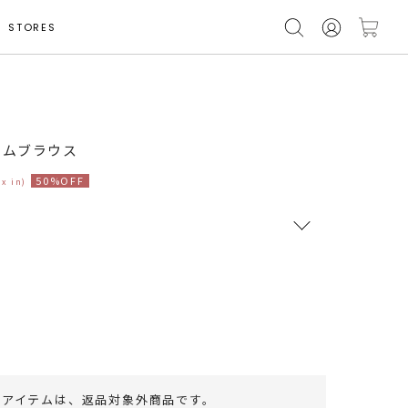
STORES
モデル身長 162cm
ームブラウス
50%OFF
ax in)
RUNWAY Passport
ポイント
旧 MS PASSPORTポイント
60
ポイント獲得
のアイテムは、
返品対象外商品
です。
ポイントについて