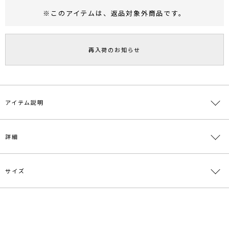
※このアイテムは、
返品対象外商品
です。
RUNWAY Passport
ポイント
旧 MS PASSPORTポイント
再入荷のお知らせ
66
ポイント獲得
ポイントについて
アイテム説明
編み上げたようなカッティングが夏らしいサンダル。
詳細
程よい肌見せが女性らしい印象で台形型のヒールもデザイン性があり
歩きやすいアイテムです。
ヒール6.5cm。
サイズ
素材
合成皮革 合成底
原産国
中国
サイズ
ヒール
幅
重さ
メーカー品
0322218009
S
6.5cm
8.5cm
約592g
番