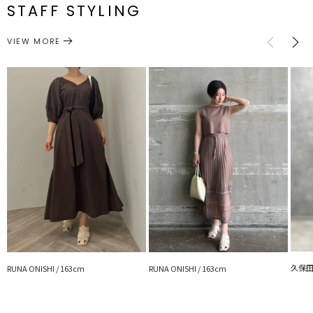
STAFF STYLING
M
6.5cm
9cm
約608g
シューズ
サンダル
カテゴリー
センチ：[S]23.0～23.5cm[M]24.0～24.5cm
VIEW MORE
サイズガイド
久保田 
RUNA ONISHI / 163cm
RUNA ONISHI / 163cm