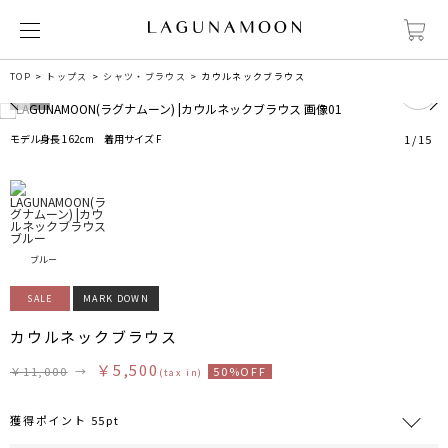
0
TOP
トップス
シャツ・ブラウス
カウルネックブラウス
モデル身長 162cm 着用サイズ F
1
/
15
ブルー
SALE
MARK DOWN
カウルネックブラウス
￥5,500
￥11,000
→
50%OFF
(tax in)
獲得ポイント 55pt