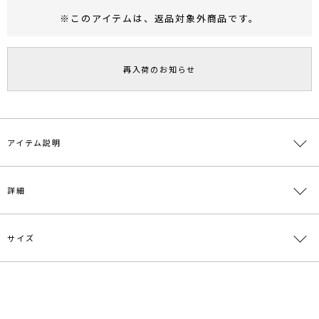
※このアイテムは、
返品対象外商品
です。
RUNWAY Passport
ポイント
旧 MS PASSPORTポイント
再入荷のお知らせ
55
ポイント獲得
ポイントについて
アイテム説明
■□2022WINTER LOOKBOOK掲載アイテム□■
詳細
■デザインポイント
ドレープ感のあるネックラインが女性らしい印象のブラウス。
ボリュームのあるスリーブデザインで、モダンな印象に仕上げまし
サイズ
素材
レーヨン72％ 再生繊維(セルロース)28％
た。
パンツ合わせで格好よく、スカート合わせならエレガントにも着て
原産国
中国
いただけます。
サイズ
バスト
着丈
袖丈
肩幅
重さ
メーカー品
0322504000
■スタイリングポイント
F
90cm
58.5cm
66.5cm
35.5cm
約186g
番
・1枚ではもちろん、カーディガンを合わせたり、ワンピースやジャ