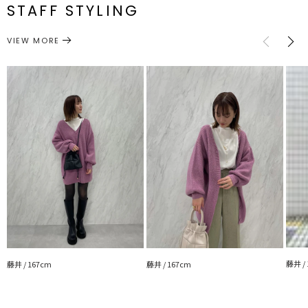
STAFF STYLING
ンパースカートのレイヤードアイテムとしてもおすすめ
トップス
シャツ・ブラウス
サイズガイド
カテゴリー
---------------------------------------------------
VIEW MORE
透け感：ホワイトあり
裏地：なし
生地の厚さ：薄手
洗濯：-
伸縮性：なし
---------------------------------------------------
▼スタイリングおすすめITEM▼
アウター一覧はこちら
ボトムス一覧はこちら
シューズ一覧はこちら
アクセサリー一覧はこちら
バック一覧はこちら
藤井 /
藤井 / 167cm
藤井 / 167cm