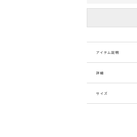
アイテム説明
詳細
サイズ
素材
-
原産国
中
サイズ
たて
メーカー品
032
F
13cm
番