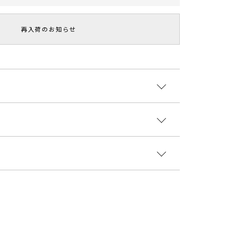
再入荷のお知らせ
国
よこ
マチ
持ち手
重さ
2619002
24cm
5cm
63cm
446cm