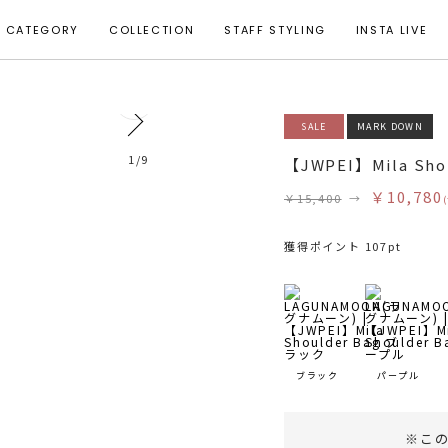
CATEGORY
COLLECTION
STAFF STYLING
INSTA LIVE
0
SALE
MARK DOWN
1
/
9
【JWPEI】Mila Sho
￥10,780
￥15,400
→
獲得ポイント 107pt
ブラック
パープル
※こ