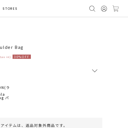
STORES
ulder Bag
30%OFF
(tax in)
RUNWAY Passport
ポイント
旧 MS PASSPORTポイント
107
ポイント獲得
のアイテムは、
返品対象外商品
です。
ポイントについて