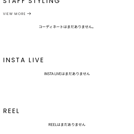
STAFF STYLING
シューズ
サンダル
カテゴリー
【知って得する便利機能◎ 】
サイズガイド
VIEW MORE
■商品のお気に入り登録
再入荷時、ラスト１点の時、セール開始時にお知らせします。
■ブランドのお気に入り登録
コーディネートはまだありません。
新商品やセール情報など、いち早くお得な情報をゲット！
ぜひご活用ください！
※着用画像はフラッシュの加減で実際の製品と色味等が異なる場合が
ございますので、
INSTA LIVE
詳細画像をご参照ください。
※ご利用の端末画面の設定により実際の商品と色味が異なる場合がご
ざいます。
INSTA LIVEはまだありません
REEL
REELはまだありません