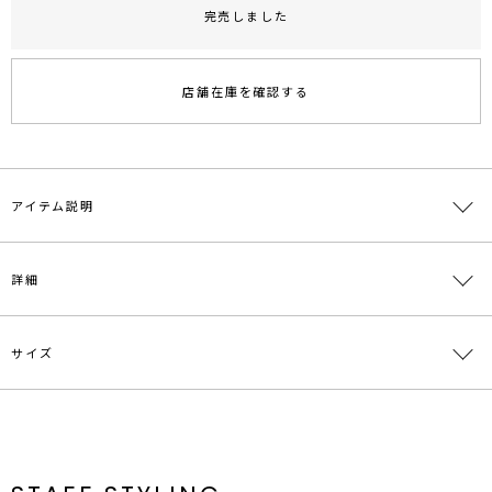
完売しました
RUNWAY Passport
ポイント
旧 MS PASSPORTポイント
店舗在庫を確認する
231
ポイント獲得
ポイントについて
アイテム説明
【Dr.Martens】VOSS QUAD
詳細
■デザインポイント
超軽量ソールを備えた「ZEBRILUS」コレクションから、インパク
トのある「QUAD」ソールのラインナップが登場。
サイズ
シャークソールと呼ばれるジグザグ状の靴底は、地面をしっかりと捉
素材
甲材:牛革 底材:合成底
えて安定した歩行を提供します。
インパクトのある太いベルトが特徴の「VOSS(ヴォス)」はアッパー
原産国
ベトナム
をマットなHydroレザーで仕上げ、 素足はもちろん、カラフルなソ
サイズ
ヒール
幅
その他
重さ
ックスとの相性も抜群です。
メーカー品
0323218000
S
6cm
約9cm
センチ:23.0cm
約998g
足首回りのY字ストラップは長さの調節が可能。そのおかげで、足へ
番
のフィット感が増し暑い夏場でもストレスなくご利用いただけます。
M
6cm
約9cm
センチ:24.0cm
約1066g