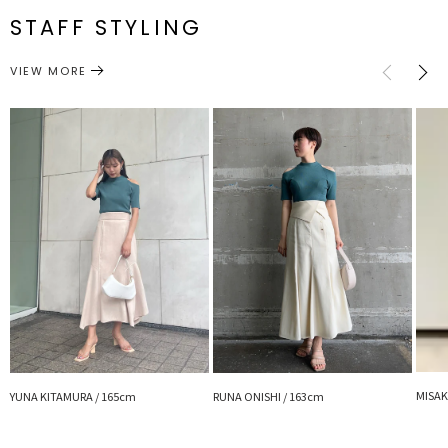
した！
STAFF STYLING
接触冷感機能が嬉しい！夏でも涼しく快適に着ていただけるニットで
トップス
ニット
サイズガイド
カテゴリー
す。
VIEW MORE
カラバリが豊富なのでデニムやプリントスカート合わせなど着回し力
も抜群♪
■スタイリングポイント
・2色買いもおすすめな着回ししやすいデザイン
・タイトなシルエットなデザインなのでボトムスにINしたスタイリ
ングが○
■リールもCHECK
MISAK
YUNA KITAMURA / 165cm
RUNA ONISHI / 163cm