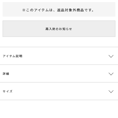
※このアイテムは、
返品対象外商品
です。
RUNWAY Passport
ポイント
旧 MS PASSPORTポイント
再入荷のお知らせ
49
ポイント獲得
ポイントについて
アイテム説明
暑い夏を快適に・・・
詳細
＼＼マイナス5℃！ひんやりニット登場／／
【抗菌・接触冷感機能】
ミント配合の接触冷感素材を使用したニットトップス♪
サイズ
6月発売の新色はこちらから
素材
レーヨン80％ ナイロン20％
オープンショルダー新色▶TAP
原産国
中国
■デザインポイント
サイズ
バスト
着丈
裄丈
重さ
さりげない肩出しがモダンな印象に！
メーカー品
0323326007
F
70cm
54cm
40.5cm
約252g
カッティングにもこだわり、シャープで今っぽくなるように仕上げま
番