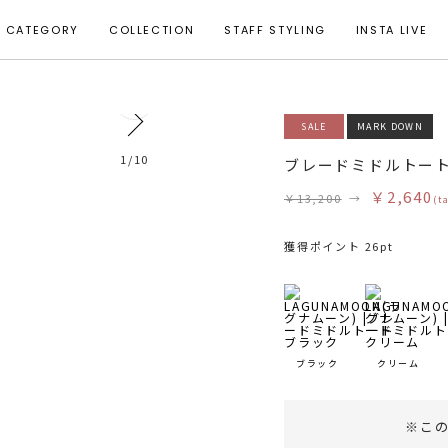
CATEGORY
COLLECTION
STAFF STYLING
INSTA LIVE
0
SALE
MARK DOWN
1
/
10
ブレードミドルトー
￥2,640
￥13,200
→
(t
獲得ポイント 26pt
ブラック
クリーム
※こ