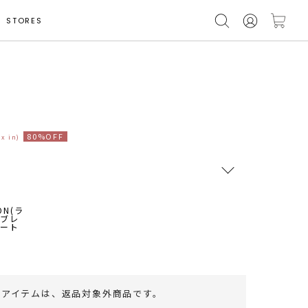
STORES
ト
80%OFF
ax in)
RUNWAY Passport
ポイント
旧 MS PASSPORTポイント
26
ポイント獲得
のアイテムは、
返品対象外商品
です。
ポイントについて