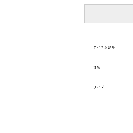
アイテム説明
詳細
【2024SUMMER L
■デザインコメント
芯材を入れコード状
サイズ
るバッグに仕上げま
素材
合
ラムレザータッチの
が特徴です。
原産国
中
サイズ
たて
メーカー品
032
【知って得する便利機
F
17cm
番
■商品のお気に入り
らせします。
バ
■ブランドのお気に
カテゴリー