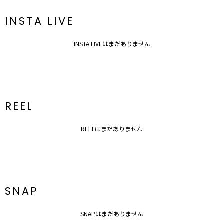
■ブランドのお気に入り登録
新商品やセール情報など、いち早くお得な情報をゲット！
INSTA LIVE
ぜひご活用ください！
※着用画像はフラッシュの加減で実際の製品と色味等が異なる場合が
ございますので、
INSTA LIVEはまだありません
生地のズームアップ画像をご確認ください。
※ご利用の端末画面の設定により実際の商品と色味が異なる場合がご
ざいます。
REEL
REELはまだありません
SNAP
SNAPはまだありません