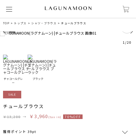
8
TOP
トップス
シャツ・ブラウス
チュールブラウス
1
/
20
チャコールグレ
ブラック
ー
SALE
チュールブラウス
￥3,960
￥13,200
→
70%OFF
(tax in)
獲得ポイント 39pt