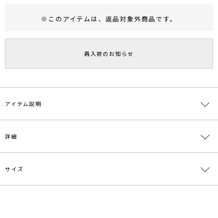
※このアイテムは、
返品対象外商品
です。
RUNWAY Passport
ポイント
旧 MS PASSPORTポイント
再入荷のお知らせ
39
ポイント獲得
ポイントについて
アイテム説明
■デザインコメント
詳細
お袖にチュールフリルをふんだんに施した華やかなチュールブラウ
ス。
薄手で透け感のあるチュール素材は、適度な肌見せで軽やかな印象
サイズ
素材
[本体]ナイロン100％[インナー]ポリエステル
へ。
100％
見頃はオーバーサイズでリラックスムード高まり、抜け感に直結
ニュアンスカラーのグレーと、シックな印象のブラック2色展開
原産国
中国
インナーキャミソールがセットになっています。
サイズ
バスト
着丈
袖丈
肩幅
総丈
[本
[本
[本
[本
[イン
F
体]112cm[イ