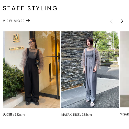
■スタイリングポイント
メーカー品
0324427141
体]57cm
体]49cm
体]49.5cm
ー]43
ンナー]83cm
番
身頃はシンプルなデザインなので、ビスチェ、ベアワンピ、ジャンス
STAFF STYLING
カワンピなどにレイヤードして
サイズガイド
幅広いスタイリングをお楽しみいただけます。
トップス
シャツ・ブラウス
カテゴリー
VIEW MORE
カラー：ブラックのモデル画像はLAGUNAMOONのパンツドレスの
上にレイヤードして着用しています。
また、デニムパンツなどカジュアルボトムを合わせてデイリーにも、
綺麗めボトムを合わせてシックにも着こなしていただけます。
■こちらもおすすめ
0324403142ドッキングワンピース
---------------------------------------------------
透け感：あり
裏地：なし
生地の厚さ：薄手
洗濯:-
伸縮性：なし
付属品：インナーキャミ
---------------------------------------------------
MISAK
久保田 / 162cm
MASAKI KISE / 168cm
【知って得する便利機能◎ 】
■商品のお気に入り登録
再入荷時、ラスト１点の時、セール開始時にお知らせします。