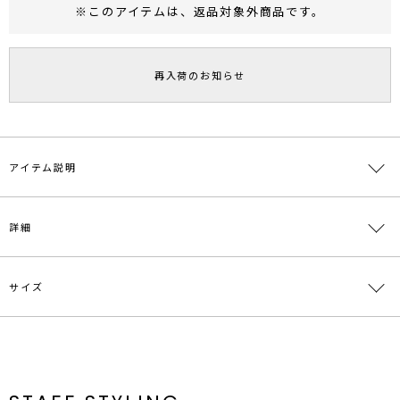
※このアイテムは、
返品対象外商品
です。
RUNWAY Passport
ポイント
旧 MS PASSPORTポイント
再入荷のお知らせ
132
ポイント獲得
ポイントについて
アイテム説明
【商品コメント】
詳細
オケージョンシーンに欠かせないクラッチバッグ。
中には袱紗がついており、大人の女性には嬉しいアイテム。
どんなドレスにもあわせやすいシンプルなデザインです。
サイズ
素材
表地:ポリエステル100% 裏地:ポリエステル
100%
原産国
中国
サイズ
たて
よこ
マチ
その他
重さ
付属:ショ
ルダースト
メーカー品
0324519089
F
16cm
24.5cm
4.5cm
ラップ/袱
約450g
紗 内ポケッ
番