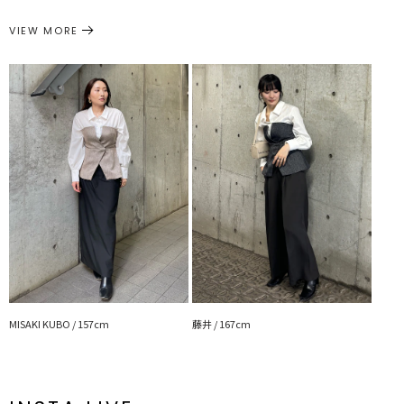
サイズガイド
透け感：シャツ部分若干あり
トップス
シャツ・ブラウス
カテゴリー
VIEW MORE
裏地：なし
生地の厚さ：普通
洗濯：✕
伸縮性：なし
ジップ：なし
ポケット：なし
--------------------------------------------------
【知って得する便利機能◎ 】
■商品のお気に入り登録
再入荷時、ラスト１点の時、セール開始時にお知らせします。
■ブランドのお気に入り登録
新商品やセール情報など、いち早くお得な情報をゲット！
ぜひご活用ください！
※着用画像はフラッシュの加減で実際の製品と色味等が異なる場合が
ございますので、
生地のズームアップ画像をご確認ください。
※ご利用の端末画面の設定により実際の商品と色味が異なる場合がご
ざいます。
MISAKI KUBO / 157cm
藤井 / 167cm