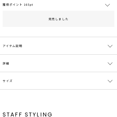
獲得ポイント 165pt
完売しました
RUNWAY Passport
ポイント
旧 MS PASSPORTポイント
165
ポイント獲得
アイテム説明
ポイントについて
WEB LIMITED ITEM
詳細
■デザインコメント
テーラリングに女性らしさを加えたデザインがスタイリングのポイン
トになるドッキングブラウス。
サイズ
ウエストを絞ったデザインでスタイルアップ効果が期待できます。
素材
本体:ポリエステル86％ 綿14％ 別布:ポリエステ
カジュアルにも綺麗めにもオンオフお使いいただけるアイテムです。
ル76％ レーヨン20％ ポリウレタン4％
■スタイリングポイント
原産国
中国
サイズ
バスト
着丈
袖丈
肩幅
その他
・1枚でこなれ感のあるレイヤードスタイルが叶う
付属:予備
F
81cm
55cm
57.5cm
41.5cm
・デニムパンツでカジュアルに、スカートとのコーデでオフィススタ
メーカー品
0324604022
ボタン2個
イルにも◎
番
STAFF STYLING
---------------------------------------------------