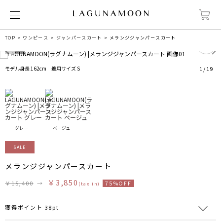
1
TOP
ワンピース
ジャンパースカート
メランジジャンパースカート
モデル身長 162cm 着用サイズ S
1
/
19
グレー
ベージュ
SALE
メランジジャンパースカート
￥3,850
￥15,400
→
75%OFF
(tax in)
獲得ポイント 38pt