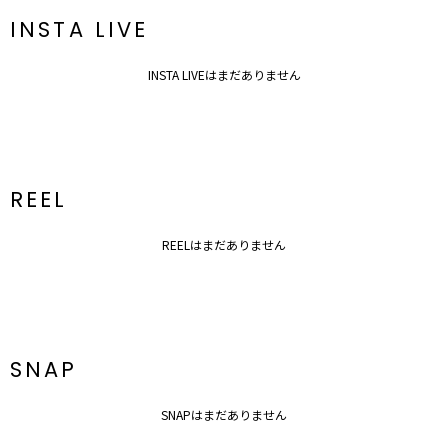
INSTA LIVE
※着用画像はフラッシュの加減で実際の製品と色味等が異なる場合が
ございますので、
生地のズームアップ画像をご確認ください。
INSTA LIVEはまだありません
※ご利用の端末画面の設定により実際の商品と色味が異なる場合がご
ざいます。
REEL
REELはまだありません
SNAP
SNAPはまだありません