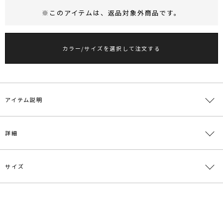
※このアイテムは、
返品対象外商品
です。
RUNWAY Passport
ポイント
旧 MS PASSPORTポイント
カラー/サイズを選択して注文する
38
ポイント獲得
ポイントについて
アイテム説明
■デザインポイント
詳細
メランジライクなミックスカラーがアクセントになる綺麗めな粗野見
え素材を使用したジャンパースカート。
着用時、身体のラインが綺麗に見えるように肩線の幅やネックライン
サイズ
のバランスにこだわっています。
素材
表地:ポリエステル51％ レーヨン48％ ポリウレ
フィットアンドフレアが映えるアイテムです。
タン1％ 裏地:ポリエステル100％
【仕様変更箇所】
原産国
中国
サイズ
バスト
総丈
重さ
前下がりの両端カーブラインになります。ファスナー位置1センチ下
S
74cm
125cm
約588g
がります。
メーカー品
0325203030