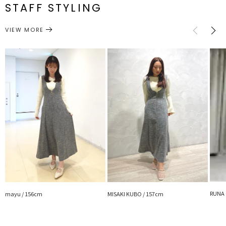
※詳細画像が正規の商品となります。
番
STAFF STYLING
M
78cm
128cm
約626g
■スタイリングポイント
ワンピース
ジャンパースカート
カテゴリー
サイズガイド
VIEW MORE
・ピタニットやブラウスとのレイヤードスタイリングがおすすめ
・着映えするアイテムなので、ミュールやスニーカー、小物で変化を
楽しんで
---------------------------------------------------
透け感：なし
裏地：あり
生地の厚さ：普通
洗濯：×
伸縮性：なし
ポケット：あり
ジップ：あり
---------------------------------------------------
【知って得する便利機能◎ 】
■商品のお気に入り登録
再入荷時、ラスト１点の時、セール開始時にお知らせします。
RUNA 
mayu / 156cm
MISAKI KUBO / 157cm
■ブランドのお気に入り登録
新商品やセール情報など、いち早くお得な情報をゲット！
ぜひご活用ください！