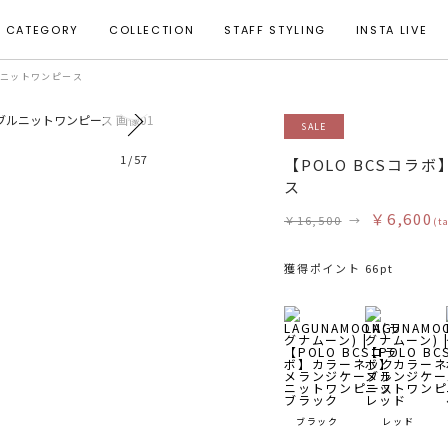
CATEGORY
COLLECTION
STAFF STYLING
INSTA LIVE
ルニットワンピース
48
SALE
着用サイズ S
1
/
57
【POLO BCSコ
ス
￥6,600
￥16,500
→
(t
獲得ポイント 66pt
ブラック
レッド