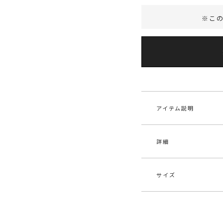
※こ
アイテム説明
詳細
POLO BCS × LA
王道の上品さをもち
今季のPOLO BCS 
サイズ
溢れ出るみずみずし
素材
アク
■デザインコメント
原産国
中
夏でも着用しやすいハ
サイズ
バスト
るメランジ調のニッ
メーカー品
032