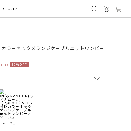
STORES
着用サイズ S
ラボ】カラーネックメランジケーブルニットワンピー
60%OFF
ax in)
RUNWAY Passport
ポイント
旧 MS PASSPORTポイント
66
ポイント獲得
ベージュ