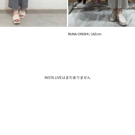
【POLO BCSコ
【POLO BCSコ
【POLO BCSコラ
-----------------------
透け感：なし
裏地：なし
RUNA ONISHI / 163cm
生地の厚さ：普通
洗濯：手洗い可
伸縮性：あり
ポケット：なし
ジップ：なし
-----------------------
【知って得する便利機
INSTA LIVEはまだありません
■商品のお気に入り
再入荷時、ラスト１
■ブランドのお気に
新商品やセール情報
ぜひご活用ください
※着用画像はフラッ
いますので、
生地のズームアップ