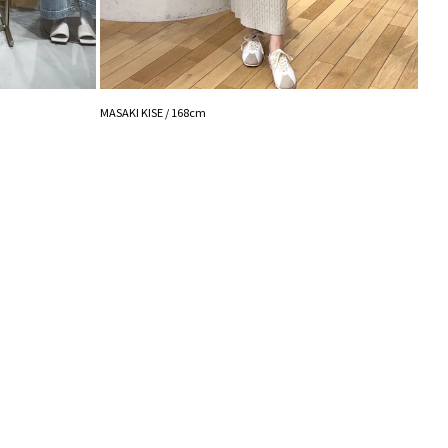
ラボ】アシメカラーネックリブニットプルオーバー
ラボ】シアーベアニットプルオーバー
ボ】ベアキャップ
-------------------
MASA
MASAKI KISE / 168cm
-------------------
能◎ 】
登録
点の時、セール開始時にお知らせします。
入り登録
など、いち早くお得な情報をゲット！
！
シュの加減で実際の製品と色味等が異なる場合がござ
画像をご確認ください。