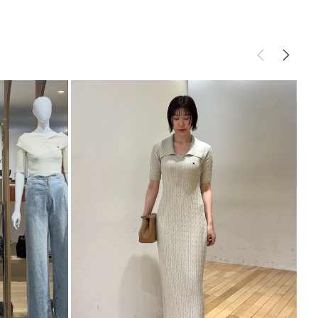
さのあるクラシカルな雰囲気のケーブル編みと
スリッ
27cm
30.5cm～
79cm～
125.5cm
約536g
ト:26cm
に欠かせない抜け感と女性らしさをブレンドさせたアイテ
スリッ
28cm
31cm～
81cm～
129.5cm
約544g
ト:28cm
ンピース
ワンピース
ブを採用することで、ニュアンスが残り雰囲気がある
サイズガイド
るために計算されたライン配置でスタイルアップに直
なスタイリングが叶います。
ります。
商品となります。
ント
用するだけでサマ見えする優秀ワンピースです
ダルなど足元を変化させてスタイリングを楽しめます
ntry Spirit (POLO BCS)
ースにした日本生まれのブランド
値をおく”をコンセプトに
 FASHIONを提案
LAGUNAMOON コラボアイテムはこちら
ラボ】カラーネックメランジケーブルニットワンピース
ボ】オフショルワンピース