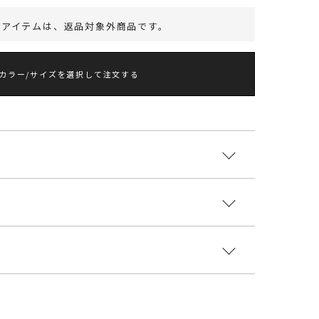
ポイントについて
のアイテムは、
返品対象外商品
です。
カラー/サイズを選択して注文する
GUNAMOON(ラグナムーン)コラボアイテムVol.3
ながら、ヘルシーな抜け感が魅力的
COLLABORATIONは夏らしいカラー展開で
さを身に纏って
リル45％ 綿45％ ナイロン10％
国
イツイスト糸を採用したLAGUNAMOONらしさのあ
袖丈
肩幅
ヒップ
総丈
その他
重さ
トワンピース。
5303039