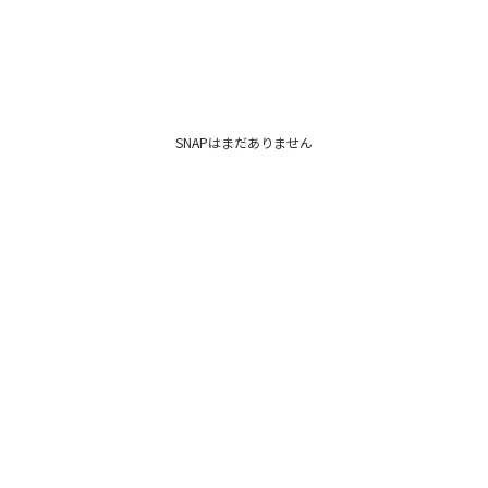
※ご利用の端末画面
ます。
SNAPはまだありません