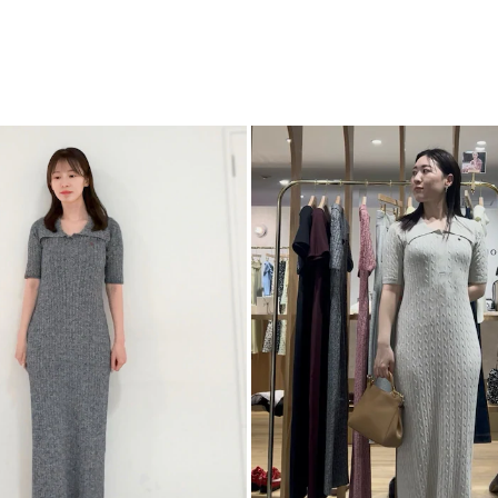
POLO BCSらし
S
71cm～
番
LAGUNAMOON
ムになります。
M
74cm～
ワ
代表的なランダムリ
カテゴリー
女性らしさに
しなやかさを表現す
結し、品よく爽やか
【仕様変更箇所】
襟先幅2センチ狭くな
※詳細画像が正規の
■スタイリングポイ
・さらっと1枚で着
・スニーカー、サン
■POLO British Cou
英国のトラッドをベ
”長く愛せるものに価
永遠に色褪せないPOLO
■POLO BCS × 
【POLO BCSコ
【POLO BCSコラ