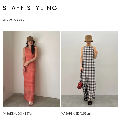
■ブランドのお気に入り登録
STAFF STYLING
新商品やセール情報など、いち早くお得な情報をゲット
帽子
ハット
サイズガイド
カテゴリー
ぜひご活用ください
VIEW MORE
※着用画像はフラッシュの加減で実際の製品と色味等が異なる場合が
ございます。
詳細画像をご参照ください。
※ご利用の端末画面の設定により実際の商品と色味が異なる場合がご
ざいます。
MISAKI KUBO / 157cm
MASAKI KISE / 168cm