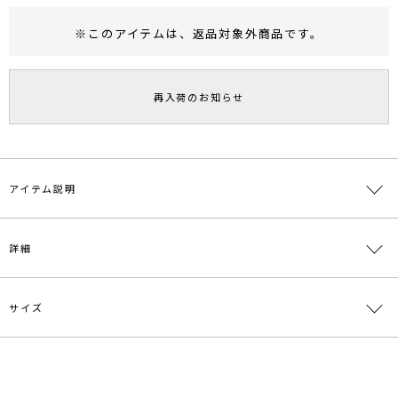
※このアイテムは、
返品対象外商品
です。
RUNWAY Passport
ポイント
旧 MS PASSPORTポイント
再入荷のお知らせ
29
ポイント獲得
ポイントについて
アイテム説明
■デザインコメント
詳細
ナチュラルな風合いが魅力のバケットハット。
ダウンブリムのこなれ感のあるシルエットで、幅広いコーディネート
に合わせやすいハットです。
サイズ
汗をかいても手洗いできるのも嬉しいポイントです。
素材
本体:ポリエステル100%
【知って得する便利機能◎ 】
原産国
中国
■商品のお気に入り登録
サイズ
高さ
その他
重さ
再入荷時、ラスト１点の時、セール開始時にお知らせします。
メーカー品
0325310005
F
15cm
頭周り:59cm
約100g
番