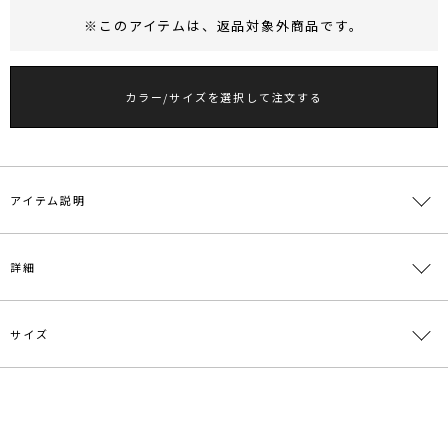
※このアイテムは、
返品対象外商品
です。
RUNWAY Passport
ポイント
旧 MS PASSPORTポイント
カラー/サイズを選択して注文する
44
ポイント獲得
ポイントについて
アイテム説明
■デザインポイント
詳細
繊細に編まれたラタンと合皮のコントラストが印象的なミニバッグ。
ミニサイズながら普段使いしやすいサイズ感です。
ショルダー紐がセットになり、2WAYでお使いいただけます。
サイズ
コーディネートを格上げしてくれる存在感のあるバッグです。
素材
本体:天然草木(ラタン) 合否部分:合成皮革
【仕様変更箇所】
原産国
中国
フラップのサイドのカーブが緩やかになります。
サイズ
たて
よこ
マチ
持ち手
その他
メーカー品
0325319004
付属品:シ
F
14.5cm
23cm
7cm
21cm
ョルダーベ
※詳細画像が正規の商品となります。
番
ルト