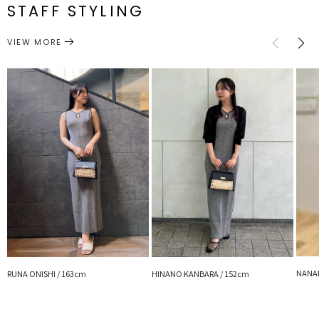
STAFF STYLING
【知って得する便利機能◎ 】
バッグ
ハンドバッグ
サイズガイド
カテゴリー
■商品のお気に入り登録
VIEW MORE
再入荷時、ラスト１点の時、セール開始時にお知らせします。
■ブランドのお気に入り登録
新商品やセール情報など、いち早くお得な情報をゲット！
ぜひご活用ください！
※着用画像はフラッシュの加減で実際の製品と色味等が異なる場合が
ございます。
詳細画像をご参照ください。
※ご利用の端末画面の設定により実際の商品と色味が異なる場合がご
ざいます。
NANAM
RUNA ONISHI / 163cm
HINANO KANBARA / 152cm