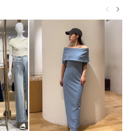
ンピース
ワンピース
アイテムです。
設定し身体のラインをきれいに見せるサイズ感にしま
サイズガイド
リットが入っているので窮屈感なく着用いただけま
着用している画像は
着丈が7cm程長くなっております。
をご確認の上、ご購入ください。
げます。
商品となります。
ント
用するだけでサマ見えする優秀ワンピースです
ダルなど足元を変化させてスタイリングを楽しめます
ntry Spirit (POLO BCS)
ースにした日本生まれのブランド
値をおく”をコンセプトに
 FASHIONを提案