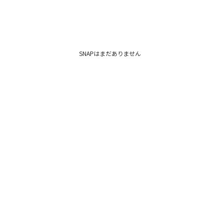
※着用画像はフラッ
いますので、
生地のズームアップ
※ご利用の端末画面
ます。
SNAPはまだありません