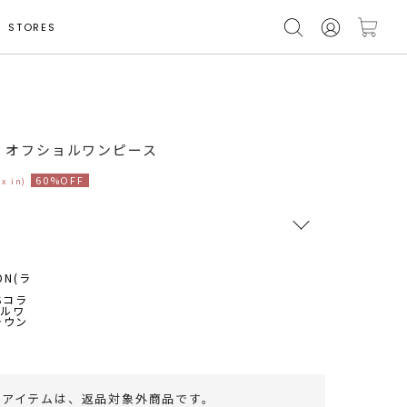
STORES
ボ】オフショルワンピース
60%OFF
ax in)
RUNWAY Passport
ポイント
旧 MS PASSPORTポイント
52
ポイント獲得
のアイテムは、
返品対象外商品
です。
ポイントについて