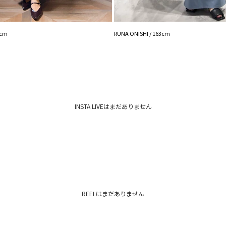
■POLO BCS × 
【POLO BCSコ
【POLO BCSコラ
3cm
RUNA ONISHI / 163cm
【POLO BCSコ
【POLO BCSコ
【POLO BCSコラ
-----------------------
透け感：なし
裏地：なし
生地の厚さ：薄手
INSTA LIVEはまだありません
洗濯：手洗い可
伸縮性：あり
ポケット：なし
ジップ：あり
-----------------------
【知って得する便利機
■商品のお気に入り
再入荷時、ラスト１
REELはまだありません
■ブランドのお気に
新商品やセール情報
ぜひご活用ください