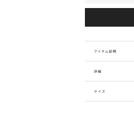
アイテム説明
詳細
POLO BCS × LA
王道の上品さをもち
今季のPOLO BCS 
サイズ
溢れ出るみずみずし
素材
レー
■デザインコメント
原産国
中
しっかりとした厚み
サイズ
バスト
ンピース。
メーカー品
032
POLO PLAYE
S
83cm～
番
ャップが新鮮でこな
カジュアル感のある
M
88cm～