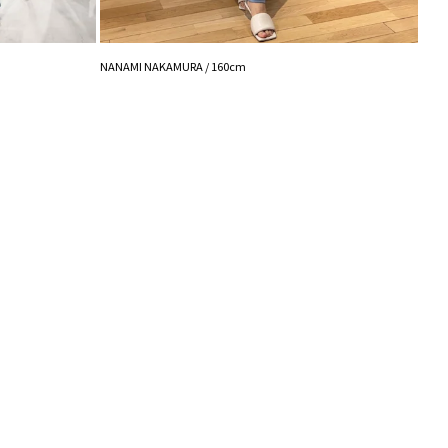
LAGUNAMOON コラボアイテムはこちら
ラボ】カラーネックメランジケーブルニットワンピース
MASA
ボ】オフショルワンピース
NANAMI NAKAMURA / 160cm
ラボ】アシメカラーネックリブニットプルオーバー
ラボ】シアーベアニットプルオーバー
ボ】ベアキャップ
-------------------
-------------------
能◎ 】
登録
点の時、セール開始時にお知らせします。
入り登録
など、いち早くお得な情報をゲット！
！