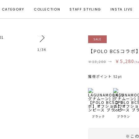
CATEGORY
COLLECTION
STAFF STYLING
INSTA LIVE
31
SALE
1
/
34
【POLO BCSコラ
￥5,280
￥13,200
→
(t
獲得ポイント 52pt
ブラック
ブラウン
※こ