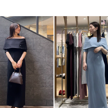
ワ
リー使いもしやすい
カテゴリー
ウエスト、ヒップを
した。
肩周りの後ろ側はス
す。
【ATTENTION】
モデル、スタッフが
撮影サンプルのため、
正しくはサイズ数値
【仕様変更箇所】
襟裾幅半身5センチ広
※詳細画像が正規の
■スタイリングポイ
・さらっと1枚で着
・スニーカー、サン
■POLO British Cou
英国のトラッドをベ
”長く愛せるものに価
永遠に色褪せないPOLO