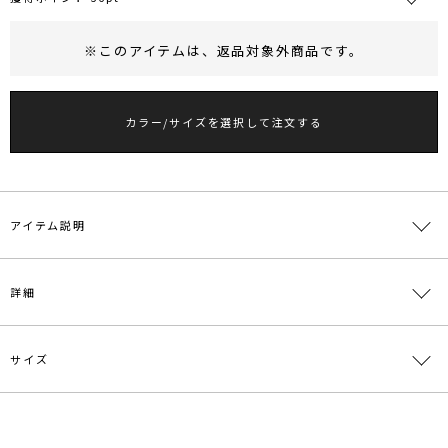
※このアイテムは、
返品対象外商品
です。
RUNWAY Passport
ポイント
旧 MS PASSPORTポイント
カラー/サイズを選択して注文する
36
ポイント獲得
ポイントについて
アイテム説明
■デザインポイント
詳細
IVRにはテープや、ラメ糸をミックスした華やかなツイード、
BLKには数種類の太さ違いの糸をミックスしたベーシックなツイード
素材を使用しています。
サイズ
裏地には通気性の良いさらっとした素材を使用しています。
素材
[アイボリー]表地:ポリエステル82％ 毛7％ 綿7％
レーヨン4％[ブラック]表地:ポリエステル91％ 綿
6％ レーヨン3％
【修正コメント】
バックファスナーがオープンファスナーに変更になり着脱しやすくな
サイズ
バスト
総丈
重さ
ります。
原産国
中国