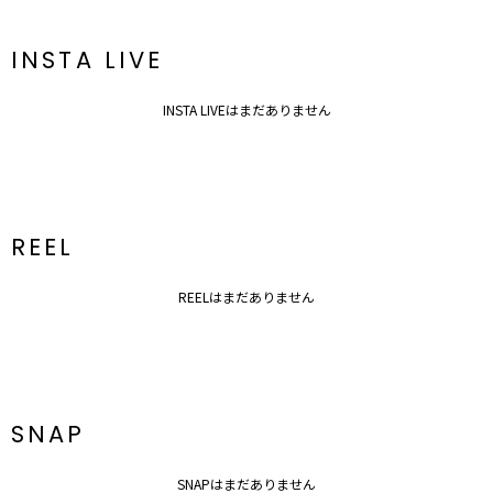
■ブランドのお気に入り登録
INSTA LIVE
新商品やセール情報など、いち早くお得な情報をゲット！
ぜひご活用ください！
INSTA LIVEはまだありません
※着用画像はフラッシュの加減で実際の製品と色味等が異なる場合が
ございますので、
生地のズームアップ画像をご確認ください。
※ご利用の端末画面の設定により実際の商品と色味が異なる場合がご
ざいます。
REEL
REELはまだありません
SNAP
SNAPはまだありません