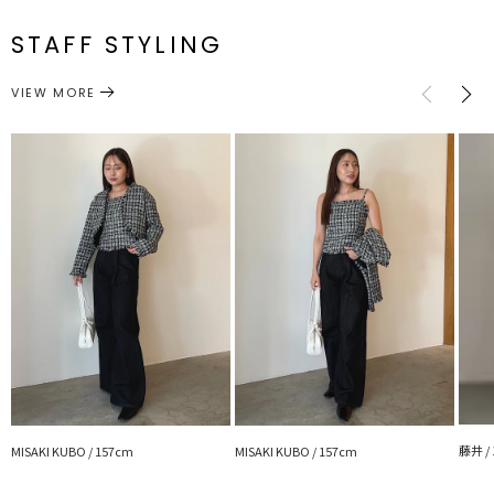
F
一部ゴム仕様:76～87cm
134cm
約244g
※詳細画像が正しい仕様となります。
メーカー品
0325504001
STAFF STYLING
■スタイリングポイント
番
サイズガイド
・同素材のジャケットのインナーとして、シアートップスやニットの
VIEW MORE
上からビスチェのようにもアレンジできる便利な１着です。
トップス
・ボトムスはデニムでカジュアルにスカートで女性らしく合わせるの
キャミソール・ベアトップ・タンクトップ
カテゴリー
が〇
【同シリーズ商品】
・032550100501 テープヤーンツイードジャケット
---------------------------------------------------
透け感：なし
裏地：あり
生地の厚さ：普通
洗濯：-
伸縮性：なし
ジップ：あり
ポケット：なし
---------------------------------------------------
藤井 /
【知って得する便利機能◎ 】
MISAKI KUBO / 157cm
MISAKI KUBO / 157cm
■商品のお気に入り登録
再入荷時、ラスト１点の時、セール開始時にお知らせします。