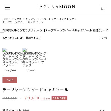
TOP
トップス
キャミソール・ベアトップ・タンクトップ
1
テープヤーンツイードキャミソール
モデル身長 157cm 着用サイズ F
1
/
29
アイボリー
ブラック
SALE
テープヤーンツイードキャミソール
￥3,630
￥11,000
→
67%OFF
(tax in)
獲得ポイント 36pt