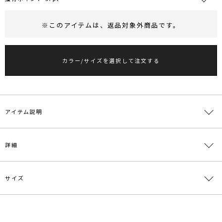
※このアイテムは、
返品対象外商品
です。
RUNWAY Passport
ポイント
旧 MS PASSPORTポイント
カラー/サイズを選択して注文する
57
ポイント獲得
ポイントについて
アイテム説明
■デザインポイント
詳細
ナチュラルなシワ感のあるセミシアー素材に刺繍を施した華やかなシ
ャツ。
ややオーバサイズ設定のベーシックなデザインは、
サイズ
ワンピースやパンツと幅広いシルエットにも好相性で、羽織としても
素材
本体:レーヨン84％ ポリエステル16％ 部分使い:
活躍する1着です。
綿100％
同素材のIラインワンピースの展開もあり、セットアップ着用もオス
スメです。
原産国
中国
サイズ
バスト
着丈
袖丈
肩幅
その他
前身頃