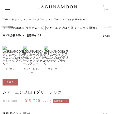
2
TOP
トップス
シャツ・ブラウス
シアーエンブロイダリーシャツ
モデル身長 167cm 着用サイズ F
1
/
28
アイボリー
チャコールグレ
ブラック
ー
SALE
シアーエンブロイダリーシャツ
￥5,720
￥14,300
→
60%OFF
(tax in)
獲得ポイント 57pt