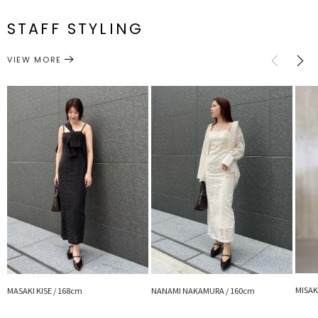
65.5cm 後
付属:予備
【修正コメント】
メーカー品
0325504015
F
116cm
53.5cm
46cm
身頃
ボタン1個
カフスボタン位置が1センチ外側に移動します。前下がり1センチ、
68.5cm
番
STAFF STYLING
後下がり2センチ下がります。
サイズガイド
トップス
シャツ・ブラウス
カテゴリー
VIEW MORE
※詳細画像が正しい仕様となります。
■スタイリングポイント
・同素材のキャミワンピとのセットアップ
・スカートでオフィスカジュアルに、OFFの日はデニムパンツでカジ
ュアルなお出かけシーンにもぴったり
【セットアップ対象品番】
・032550302601 シアーエンブロイダリーワンピース
---------------------------------------------------
透け感：あり
裏地：なし
生地の厚さ：薄手
洗濯：30℃以下で非常に弱い洗濯可
伸縮性：なし
ジップ：なし
MISAK
ポケット：なし
MASAKI KISE / 168cm
NANAMI NAKAMURA / 160cm
---------------------------------------------------