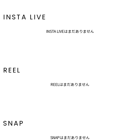
【知って得する便利機能◎ 】
■商品のお気に入り登録
INSTA LIVE
再入荷時、ラスト１点の時、セール開始時にお知らせします。
■ブランドのお気に入り登録
INSTA LIVEはまだありません
新商品やセール情報など、いち早くお得な情報をゲット！
ぜひご活用ください！
※着用画像はフラッシュの加減で実際の製品と色味等が異なる場合が
ございますので、
生地のズームアップ画像をご確認ください。
REEL
※ご利用の端末画面の設定により実際の商品と色味が異なる場合がご
ざいます。
REELはまだありません
SNAP
SNAPはまだありません