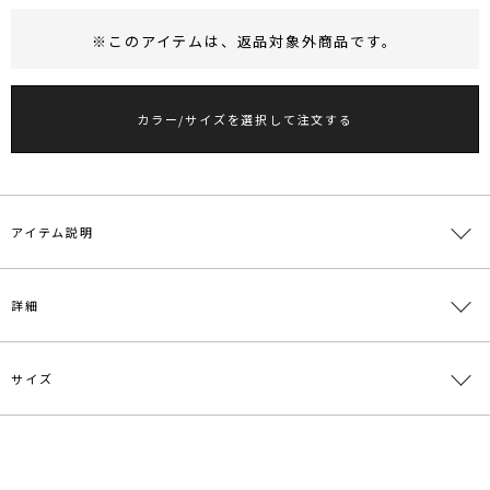
※このアイテムは、
返品対象外商品
です。
RUNWAY Passport
ポイント
旧 MS PASSPORTポイント
カラー/サイズを選択して注文する
44
ポイント獲得
ポイントについて
アイテム説明
■デザインポイント
詳細
トレンド感のあるオイル調フェイクレザーを使用したコンパクトなハ
ンドバッグ。
構築感あるオーバル型のシルエットと、
サイズ
ぷっくりと盛芯を入れたハンドルデザインで日常使いしやすいバッグ
素材
本体:合成皮革 金属(合金)
に仕上げました。
同素材の長さ調節可能のショルダーベルト付きで2WAYで使用頂けま
原産国
中国
す。
サイズ
たて
よこ
マチ
持ち手
その他
【知って得する便利機能◎ 】
メーカー品
0325619002
内ポケット
有り 付属:
■商品のお気に入り登録
番