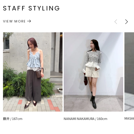
F
17cm
24cm
7.5cm
33cm
ショルダー
再入荷時、ラスト１点の時、セール開始時にお知らせします。
ストラップ
STAFF STYLING
■ブランドのお気に入り登録
バッグ
ハンドバッグ
カテゴリー
サイズガイド
新商品やセール情報など、いち早くお得な情報をゲット
VIEW MORE
ぜひご活用ください
※着用画像はフラッシュの加減で実際の製品と色味等が異なる場合が
ございますので、
詳細画像をご確認ください。
※ご利用の端末画面の設定により実際の商品と色味が異なる場合がご
ざいます。
MASAK
藤井 / 167cm
NANAMI NAKAMURA / 160cm