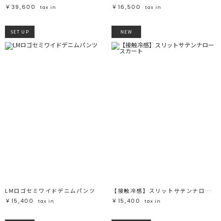
￥39,600
￥16,500
tax in
tax in
SET UP
NEW
LMロゴセミワイドデニムパンツ
【接触冷感】スリットサテンナロースカート
￥15,400
￥15,400
tax in
tax in