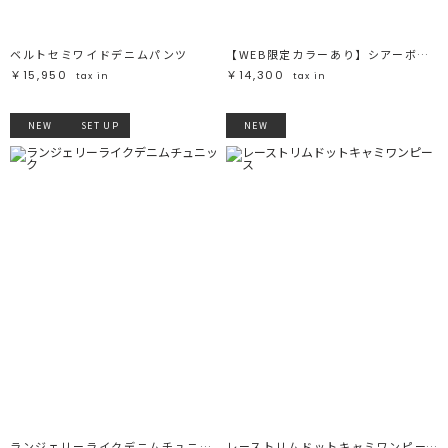
ベルトセミワイドデニムパンツ
【WEB限定カラーあり】シアーボーダーカーデプルオーバー
￥15,950
￥14,300
tax in
tax in
NEW
SET UP
NEW
ランジェリーライクデニムチュニック
レーストリムドットキャミワンピース