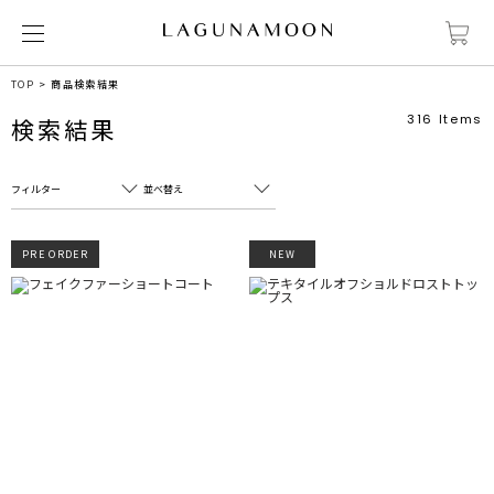
TOP
商品検索結果
316
Items
検索結果
フィルター
並べ替え
フリーワード
売れ筋順
PRE ORDER
NEW
新着順
CLOSE
おすすめ順
カテゴリ
高い順
サブカテゴリ
安い順
販売状況
カラー
すべて
すべて
ホワイト
ホワイト
グレー
グレー