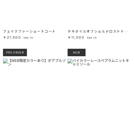
ブラック
ブラック
ブラウン
ブラウン
ベージュ
ベージュ
オレンジ
オレンジ
イエロー
イエロー
グリーン
グリーン
ブルー
ブルー
パープル
パープル
レッド
レッド
フェイクファーショートコート
テキタイルオフショルドロストトップス
ピンク
ピンク
ミックス
ミックス
￥27,500
￥11,000
tax in
tax in
リセット
PRE ORDER
NEW
この条件で絞り込む