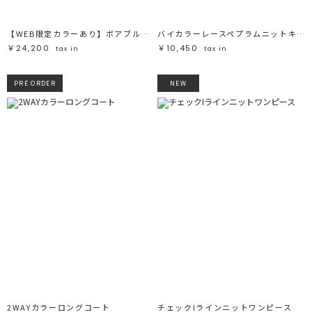
【WEB限定カラーあり】ボアブルゾン
バイカラーレースペプラムニットキャミソール
￥24,200
￥10,450
tax in
tax in
PRE ORDER
NEW
2WAYカラーロングコート
チェックIラインニットワンピース