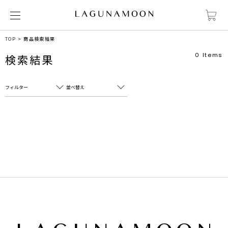
TOP
商品検索結果
0
Items
検索結果
フィルター
並べ替え
フリーワード
売れ筋順
新着順
CLOSE
おすすめ順
カテゴリ
高い順
サブカテゴリ
安い順
販売状況
カラー
すべて
すべて
ホワイト
ホワイト
グレー
グレー