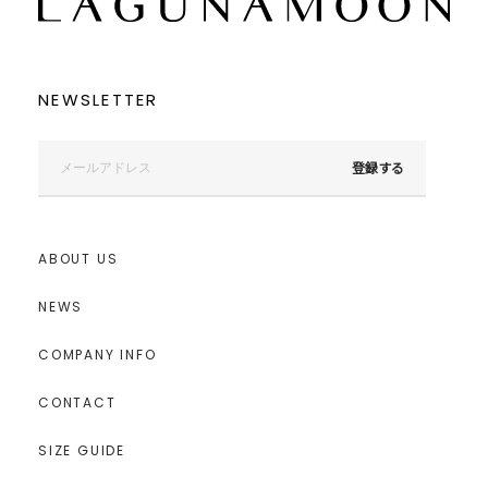
ブラック
ブラック
ブラウン
ブラウン
ベージュ
ベージュ
オレンジ
オレンジ
イエロー
イエロー
グリーン
グリーン
ブルー
ブルー
パープル
パープル
NEWSLETTER
レッド
レッド
ピンク
ピンク
ミックス
ミックス
登録する
リセット
この条件で絞り込む
ABOUT US
NEWS
COMPANY INFO
CONTACT
SIZE GUIDE