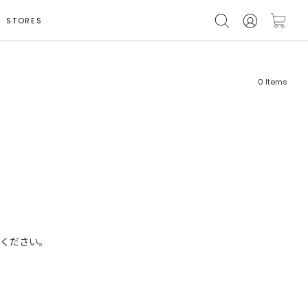
STORES
0
Items
フリーワード
売れ筋順
新着順
CLOSE
おすすめ順
ください。
カテゴリ
高い順
サブカテゴリ
安い順
販売状況