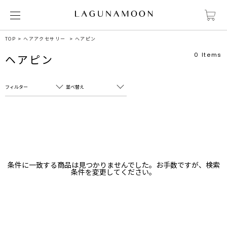
TOP
ヘアアクセサリー
ヘアピン
0
Items
ヘアピン
フィルター
並べ替え
フリーワード
売れ筋順
新着順
CLOSE
おすすめ順
カテゴリ
高い順
条件に一致する商品は見つかりませんでした。お手数ですが、検索
サブカテゴリ
条件を変更してください。
安い順
販売状況
カラー
すべて
すべて
ホワイト
ホワイト
グレー
グレー