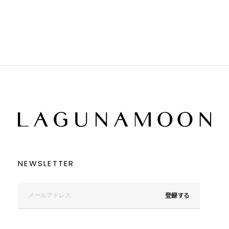
ブラック
ブラック
ブラウン
ブラウン
ベージュ
ベージュ
オレンジ
オレンジ
イエロー
イエロー
グリーン
グリーン
ブルー
ブルー
パープル
パープル
レッド
レッド
ピンク
ピンク
ミックス
ミックス
リセット
この条件で絞り込む
NEWSLETTER
登録する