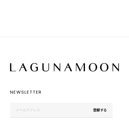
ブラウン
ブラウン
ベージュ
ベージュ
オレンジ
オレンジ
イエロー
イエロー
グリーン
グリーン
ブルー
ブルー
パープル
パープル
レッド
レッド
ピンク
ピンク
ミックス
ミックス
リセット
この条件で絞り込む
NEWSLETTER
登録する