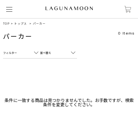
TOP
トップス
パーカー
0
Items
パーカー
フィルター
並べ替え
フリーワード
売れ筋順
新着順
CLOSE
おすすめ順
カテゴリ
高い順
条件に一致する商品は見つかりませんでした。お手数ですが、検索
サブカテゴリ
条件を変更してください。
安い順
販売状況
カラー
すべて
すべて
ホワイト
ホワイト
グレー
グレー
ブラック
ブラック