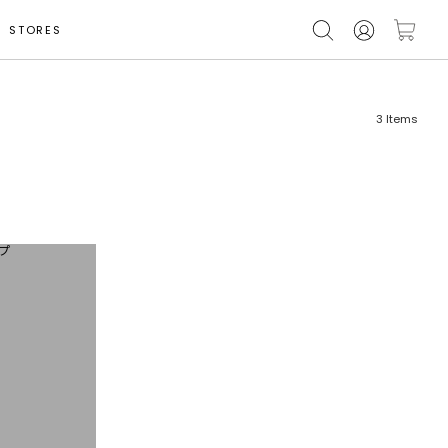
STORES
3
Items
フリーワード
売れ筋順
新着順
CLOSE
おすすめ順
カテゴリ
高い順
サブカテゴリ
安い順
販売状況