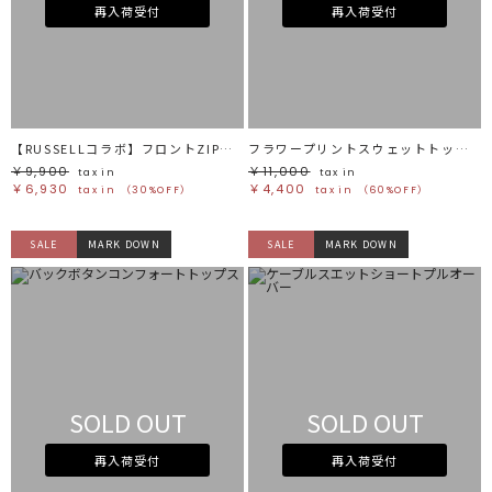
ホワイト
ホワイト
再入荷受付
再入荷受付
グレー
グレー
ブラック
ブラック
ブラウン
ブラウン
ベージュ
ベージュ
オレンジ
オレンジ
イエロー
イエロー
グリーン
グリーン
ブルー
ブルー
パープル
パープル
レッド
レッド
【RUSSELLコラボ】フロントZIPプルオーバー
フラワープリントスウェットトップス
ピンク
ピンク
ミックス
ミックス
￥9,900
￥11,000
tax in
tax in
￥6,930
￥4,400
tax in
（30%OFF）
tax in
（60%OFF）
リセット
SALE
MARK DOWN
SALE
MARK DOWN
この条件で絞り込む
SOLD OUT
SOLD OUT
再入荷受付
再入荷受付