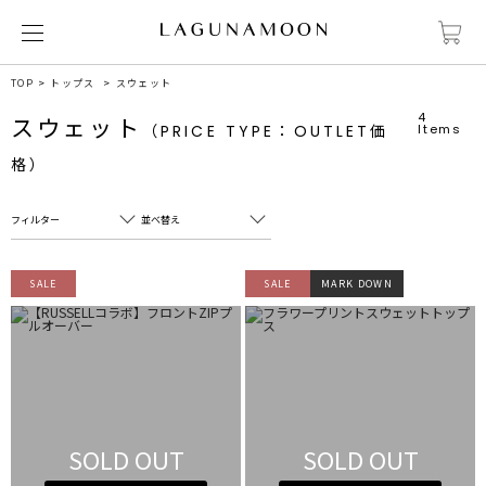
TOP
トップス
スウェット
4
スウェット
（PRICE TYPE：OUTLET価
Items
格）
フィルター
並べ替え
フリーワード
売れ筋順
SALE
SALE
MARK DOWN
新着順
CLOSE
おすすめ順
カテゴリ
高い順
サブカテゴリ
安い順
販売状況
SOLD OUT
SOLD OUT
カラー
すべて
すべて