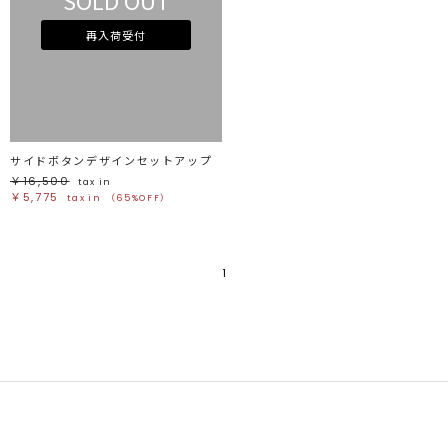
SOLD OUT
ホワイト
ホワイト
グレー
グレー
ブラック
ブラック
再入荷受付
ブラウン
ブラウン
ベージュ
ベージュ
オレンジ
オレンジ
イエロー
イエロー
グリーン
グリーン
ブルー
ブルー
パープル
パープル
レッド
レッド
ピンク
ピンク
ミックス
ミックス
サイドボタンデザインセットアップ
￥16,500
リセット
tax in
￥5,775
tax in
（65%OFF）
この条件で絞り込む
1