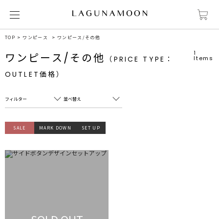
TOP
ワンピース
ワンピース/その他
1
ワンピース/その他
（PRICE TYPE：
Items
OUTLET価格）
フィルター
並べ替え
フリーワード
売れ筋順
SALE
MARK DOWN
SET UP
新着順
CLOSE
おすすめ順
カテゴリ
高い順
サブカテゴリ
安い順
販売状況
カラー
すべて
すべて