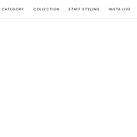
CATEGORY
COLLECTION
STAFF STYLING
INSTA LIVE