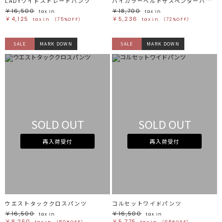
LADYワイドストレートパンツ
バイカラーベルトサスペンダーパンツ
￥16,500
￥18,700
tax in
tax in
￥4,125
￥5,236
tax in
（75%OFF）
tax in
（72%OFF）
SALE
MARK DOWN
SALE
MARK DOWN
SOLD OUT
SOLD OUT
再入荷受付
再入荷受付
ウエストタッククロスパンツ
コルセットワイドパンツ
￥16,500
￥16,500
tax in
tax in
￥8,250
￥5,775
tax in
（50%OFF）
tax in
（65%OFF）