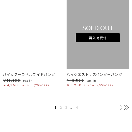
SOLD OUT
再入荷受付
バイカラーラペルワイドパンツ
ハイウエストサスペンダーパンツ
￥16,500
￥16,500
tax in
tax in
￥4,950
￥8,250
tax in
（70%OFF）
tax in
（50%OFF）
1
2
3
…
4
次へ