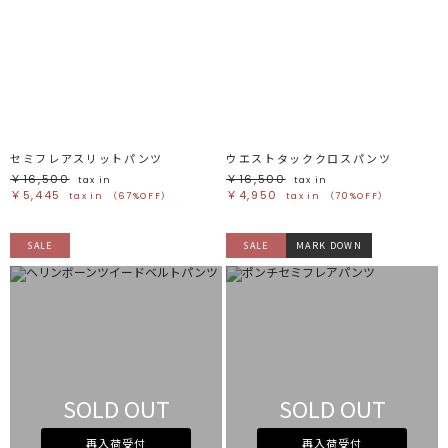
セミフレアスリットパンツ
ウエストタッククロスパンツ
￥16,500
￥16,500
tax in
tax in
￥5,445
￥4,950
tax in
（67%OFF）
tax in
（70%OFF）
SALE
SALE
MARK DOWN
SOLD OUT
SOLD OUT
再入荷受付
再入荷受付