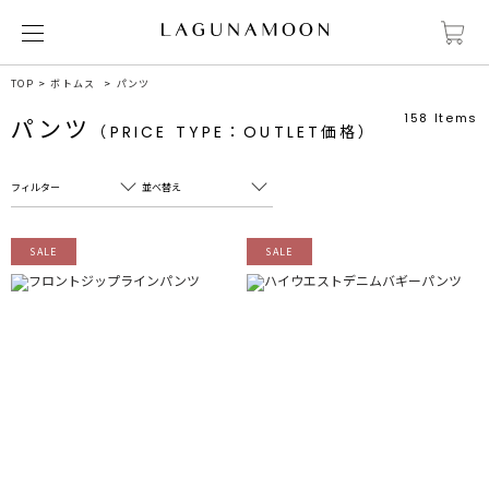
TOP
ボトムス
パンツ
158
Items
パンツ
（PRICE TYPE：OUTLET価格）
フィルター
並べ替え
フリーワード
売れ筋順
SALE
SALE
新着順
CLOSE
おすすめ順
カテゴリ
高い順
サブカテゴリ
安い順
販売状況
カラー
すべて
すべて
ホワイト
ホワイト
グレー
グレー