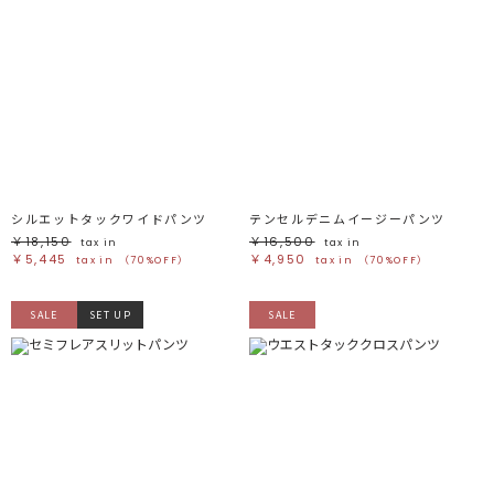
シルエットタックワイドパンツ
テンセルデニムイージーパンツ
￥18,150
￥16,500
tax in
tax in
￥5,445
￥4,950
tax in
（70%OFF）
tax in
（70%OFF）
SALE
SET UP
SALE