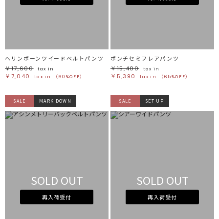
ヘリンボーンツイードベルトパンツ
ポンチセミフレアパンツ
￥17,600
￥15,400
tax in
tax in
￥7,040
￥5,390
tax in
（60%OFF）
tax in
（65%OFF）
SALE
MARK DOWN
SALE
SET UP
SOLD OUT
SOLD OUT
再入荷受付
再入荷受付