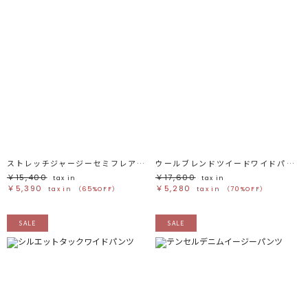
ストレッチジャージーセミフレアパンツ
ウールブレンドツイードワイドパンツ
￥15,400
￥17,600
tax in
tax in
￥5,390
￥5,280
tax in
（65%OFF）
tax in
（70%OFF）
SALE
SALE