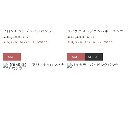
ブラック
ブラック
ブラウン
ブラウン
ベージュ
ベージュ
オレンジ
オレンジ
イエロー
イエロー
グリーン
グリーン
ブルー
ブルー
パープル
パープル
レッド
レッド
フロントジップラインパンツ
ハイウエストデニムバギーパンツ
ピンク
ピンク
ミックス
ミックス
￥16,500
￥15,400
tax in
tax in
￥5,775
￥4,620
tax in
（65%OFF）
tax in
（70%OFF）
リセット
SALE
SALE
SET UP
この条件で絞り込む