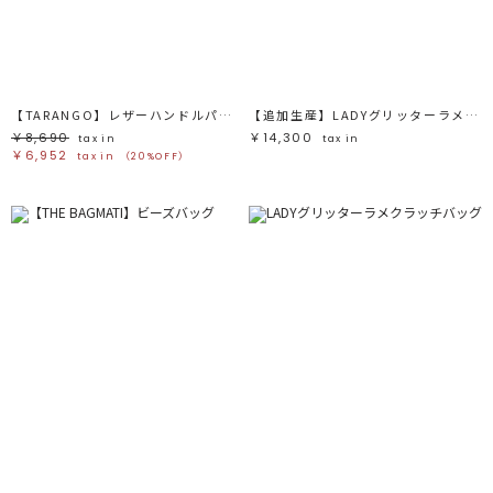
ブラック
ブラック
ブラウン
ブラウン
ベージュ
ベージュ
オレンジ
オレンジ
イエロー
イエロー
グリーン
グリーン
ブルー
ブルー
パープル
パープル
レッド
レッド
【TARANGO】レザーハンドルパームバッグ
【追加生産】LADYグリッターラメクラッチバッグ
ピンク
ピンク
ミックス
ミックス
￥8,690
￥14,300
tax in
tax in
￥6,952
tax in
（20%OFF）
リセット
この条件で絞り込む