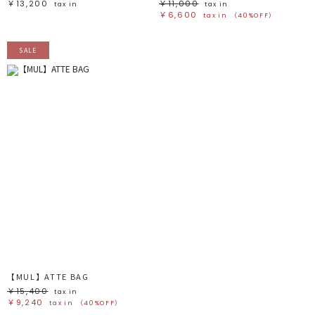
￥13,200
￥11,000
tax in
tax in
￥6,600
tax in
（40%OFF）
SALE
【MUL】ATTE BAG
￥15,400
tax in
￥9,240
tax in
（40%OFF）