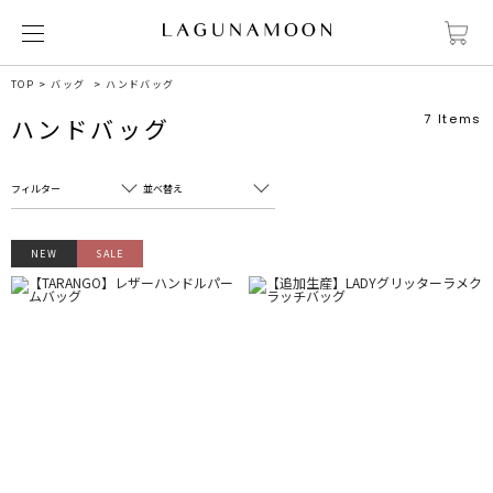
TOP
バッグ
ハンドバッグ
7
Items
ハンドバッグ
フィルター
並べ替え
フリーワード
売れ筋順
NEW
SALE
新着順
CLOSE
おすすめ順
カテゴリ
高い順
サブカテゴリ
安い順
販売状況
カラー
すべて
すべて
ホワイト
ホワイト
グレー
グレー