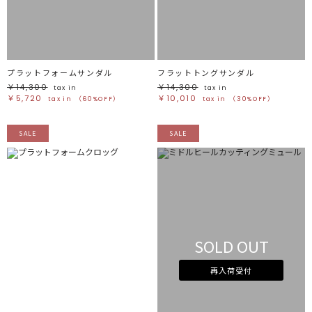
ブラック
ブラック
ブラウン
ブラウン
ベージュ
ベージュ
オレンジ
オレンジ
イエロー
イエロー
グリーン
グリーン
ブルー
ブルー
パープル
パープル
レッド
レッド
プラットフォームサンダル
フラットトングサンダル
ピンク
ピンク
ミックス
ミックス
￥14,300
￥14,300
tax in
tax in
￥5,720
￥10,010
tax in
（60%OFF）
tax in
（30%OFF）
リセット
SALE
SALE
この条件で絞り込む
SOLD OUT
再入荷受付