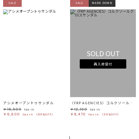
SALE
SALE
MARK DOWN
SOLD OUT
再入荷受付
アシメオープントゥサンダル
〈FRP AGENCIES〉コルクソールクロスサンダル
￥16,500
￥12,100
tax in
tax in
￥6,600
￥8,470
tax in
（60%OFF）
tax in
（30%OFF）
1