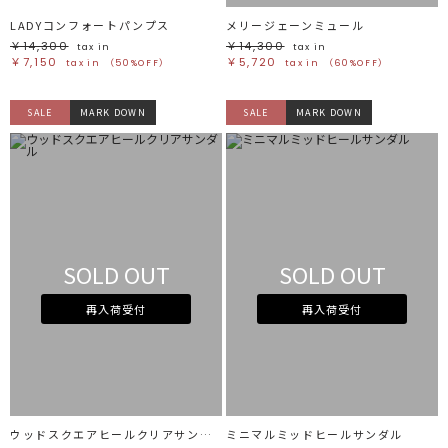
LADYコンフォートパンプス
メリージェーンミュール
￥14,300
￥14,300
tax in
tax in
￥7,150
￥5,720
tax in
（50%OFF）
tax in
（60%OFF）
SALE
MARK DOWN
SALE
MARK DOWN
SOLD OUT
SOLD OUT
再入荷受付
再入荷受付
ウッドスクエアヒールクリアサンダル
ミニマルミッドヒールサンダル