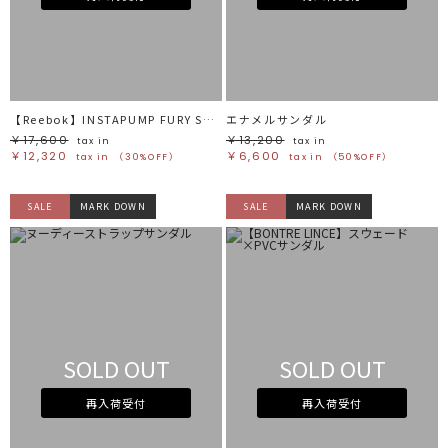
【Reebok】INSTAPUMP FURY SANDAL
エナメルサンダル
￥17,600
￥13,200
tax in
tax in
￥12,320
￥6,600
tax in
（30%OFF）
tax in
（50%OFF）
SALE
MARK DOWN
SALE
MARK DOWN
SOLD OUT
SOLD OUT
再入荷受付
再入荷受付