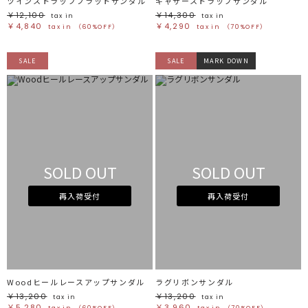
ツインストラップフラットサンダル
ギャザーストラップサンダル
￥12,100
￥14,300
tax in
tax in
￥4,840
￥4,290
tax in
（60%OFF）
tax in
（70%OFF）
SALE
SALE
MARK DOWN
SOLD OUT
SOLD OUT
再入荷受付
再入荷受付
Woodヒールレースアップサンダル
ラグリボンサンダル
￥13,200
￥13,200
tax in
tax in
￥5,280
￥3,960
tax in
（60%OFF）
tax in
（70%OFF）