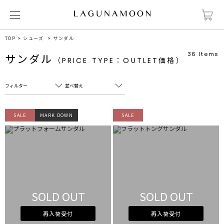
TOP
シューズ
サンダル
36
Items
サンダル
（PRICE TYPE：OUTLET価格）
フィルター
並べ替え
フリーワード
売れ筋順
SALE
MARK DOWN
SALE
新着順
CLOSE
おすすめ順
カテゴリ
高い順
サブカテゴリ
安い順
販売状況
SOLD OUT
SOLD OUT
カラー
すべて
すべて
ホワイト
ホワイト
再入荷受付
再入荷受付
グレー
グレー