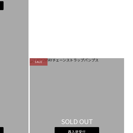
SALE
SOLD OUT
再入荷受付