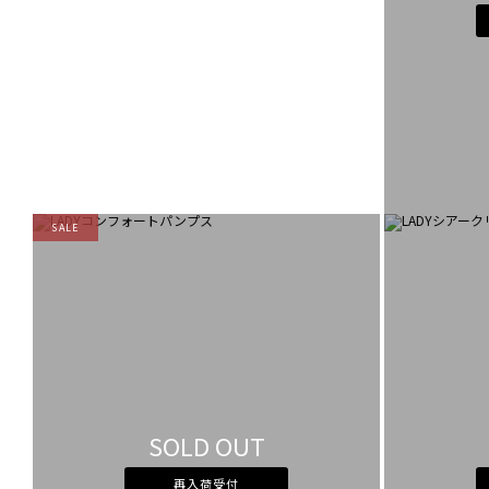
SALE
SOLD OUT
再入荷受付