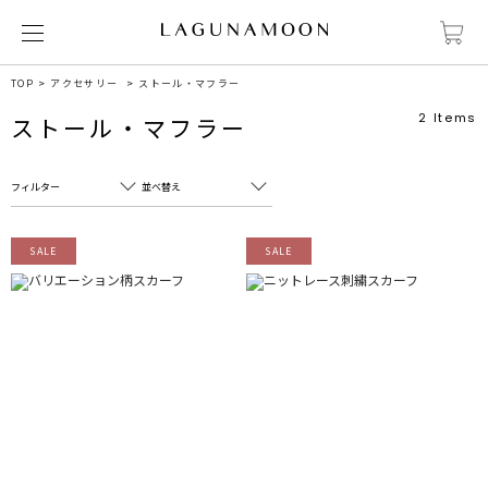
TOP
アクセサリー
ストール・マフラー
2
Items
ストール・マフラー
フィルター
並べ替え
フリーワード
売れ筋順
SALE
SALE
新着順
CLOSE
おすすめ順
カテゴリ
高い順
サブカテゴリ
安い順
販売状況
カラー
すべて
すべて
ホワイト
ホワイト
グレー
グレー