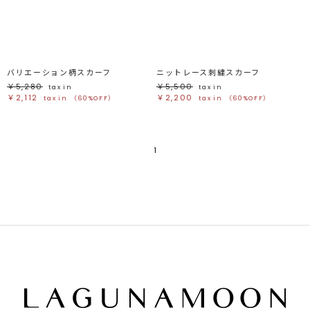
ブラック
ブラック
ブラウン
ブラウン
ベージュ
ベージュ
オレンジ
オレンジ
イエロー
イエロー
グリーン
グリーン
ブルー
ブルー
パープル
パープル
レッド
レッド
バリエーション柄スカーフ
ニットレース刺繍スカーフ
ピンク
ピンク
ミックス
ミックス
￥5,280
￥5,500
tax in
tax in
￥2,112
￥2,200
tax in
（60%OFF）
tax in
（60%OFF）
リセット
この条件で絞り込む
1