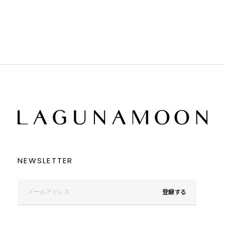
ブラウン
ブラウン
ベージュ
ベージュ
オレンジ
オレンジ
イエロー
イエロー
グリーン
グリーン
ブルー
ブルー
パープル
パープル
レッド
レッド
ピンク
ピンク
ミックス
ミックス
リセット
この条件で絞り込む
NEWSLETTER
登録する