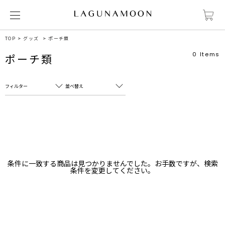
TOP
グッズ
ポーチ類
0
Items
ポーチ類
フィルター
並べ替え
フリーワード
売れ筋順
新着順
CLOSE
おすすめ順
カテゴリ
高い順
条件に一致する商品は見つかりませんでした。お手数ですが、検索
サブカテゴリ
条件を変更してください。
安い順
販売状況
カラー
すべて
すべて
ホワイト
ホワイト
グレー
グレー
ブラック
ブラック