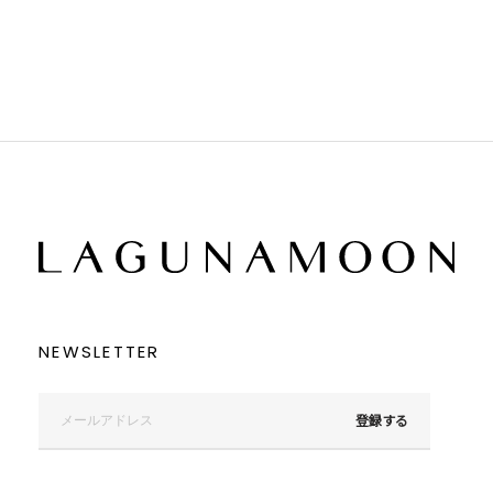
ブラック
ブラック
ブラウン
ブラウン
ベージュ
ベージュ
オレンジ
オレンジ
イエロー
イエロー
グリーン
グリーン
ブルー
ブルー
パープル
パープル
レッド
レッド
ピンク
ピンク
ミックス
ミックス
リセット
この条件で絞り込む
NEWSLETTER
登録する