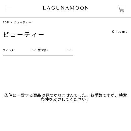
TOP
ビューティー
0
Items
ビューティー
フィルター
並べ替え
フリーワード
売れ筋順
新着順
CLOSE
おすすめ順
カテゴリ
高い順
条件に一致する商品は見つかりませんでした。お手数ですが、検索
サブカテゴリ
条件を変更してください。
安い順
販売状況
カラー
すべて
すべて
ホワイト
ホワイト
グレー
グレー