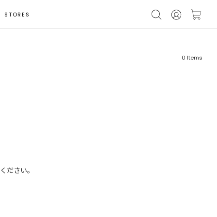
STORES
0
Items
フリーワード
売れ筋順
新着順
CLOSE
おすすめ順
ください。
カテゴリ
高い順
サブカテゴリ
安い順
販売状況