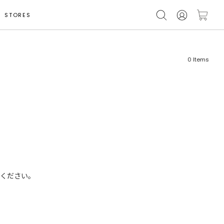
STORES
0
Items
フリーワード
売れ筋順
新着順
CLOSE
おすすめ順
ください。
カテゴリ
高い順
サブカテゴリ
安い順
販売状況