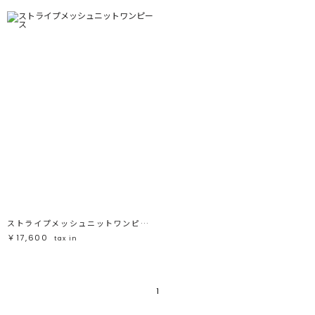
フリーワード
売れ筋順
新着順
CLOSE
おすすめ順
カテゴリ
高い順
サブカテゴリ
安い順
販売状況
カラー
すべて
すべて
ホワイト
ホワイト
グレー
グレー
ブラック
ブラック
ブラウン
ブラウン
ベージュ
ベージュ
オレンジ
オレンジ
イエロー
イエロー
グリーン
グリーン
ブルー
ブルー
ストライプメッシュニットワンピース
パープル
パープル
レッド
レッド
￥17,600
tax in
ピンク
ピンク
ミックス
ミックス
リセット
1