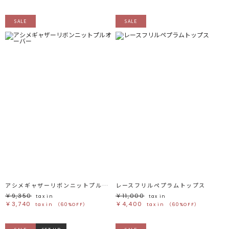
SALE
SALE
アシメギャザーリボンニットプルオーバー
レースフリルペプラムトップス
￥9,350
￥11,000
tax in
tax in
￥3,740
￥4,400
tax in
（60%OFF）
tax in
（60%OFF）