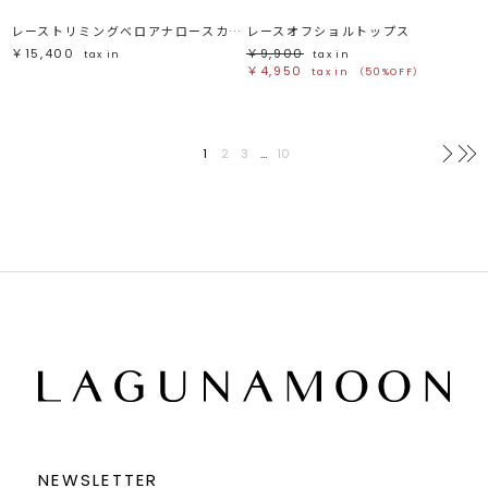
レーストリミングベロアナロースカート
レースオフショルトップス
￥15,400
￥9,900
tax in
tax in
￥4,950
tax in
（50%OFF）
1
2
3
…
10
次へ
NEWSLETTER