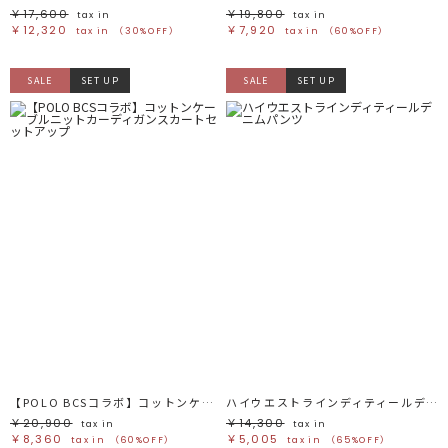
￥17,600
￥19,800
tax in
tax in
￥12,320
￥7,920
tax in
（30%OFF）
tax in
（60%OFF）
SALE
SET UP
SALE
SET UP
【POLO BCSコラボ】コットンケーブルニットカーディガンスカートセットアップ
ハイウエストラインディティールデニムパンツ
￥20,900
￥14,300
tax in
tax in
￥8,360
￥5,005
tax in
（60%OFF）
tax in
（65%OFF）