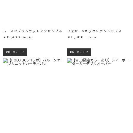
ブラック
ブラック
ブラウン
ブラウン
ベージュ
ベージュ
オレンジ
オレンジ
イエロー
イエロー
グリーン
グリーン
ブルー
ブルー
パープル
パープル
レッド
レッド
レースペプラムニットアンサンブル
フェザーVネックリボントップス
ピンク
ピンク
ミックス
ミックス
￥15,400
￥11,000
tax in
tax in
リセット
PRE ORDER
PRE ORDER
この条件で絞り込む