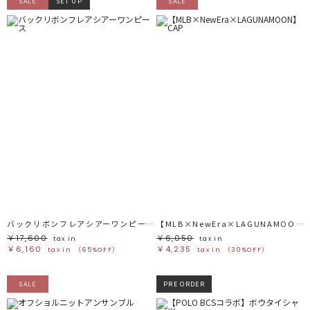
SALE
SET UP
SALE
バックリボンフレアシアーワンピース
【MLB×NewEra×LAGUNAMOON】CAP
￥17,600
￥6,050
tax in
tax in
￥6,160
￥4,235
tax in
（65%OFF）
tax in
（30%OFF）
SALE
PRE ORDER