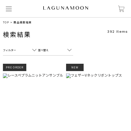
TOP
商品検索結果
392
Items
検索結果
フィルター
並べ替え
フリーワード
売れ筋順
PRE ORDER
NEW
新着順
CLOSE
おすすめ順
カテゴリ
高い順
サブカテゴリ
安い順
販売状況
カラー
すべて
すべて
ホワイト
ホワイト
グレー
グレー