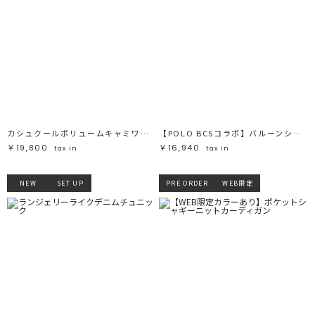
カシュクールボリュームキャミワンピース
【POLO BCSコラボ】バルーンシャツ
￥19,800
￥16,940
tax in
tax in
NEW
SET UP
PRE ORDER
WEB限定