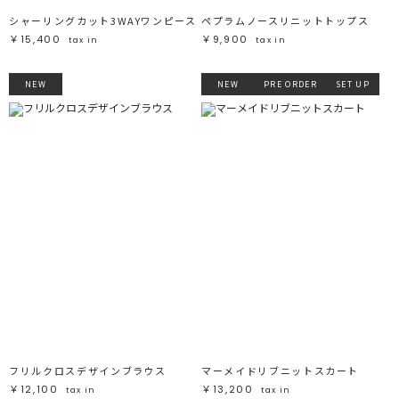
シャーリングカット3WAYワンピース
ペプラムノースリニットトップス
￥15,400
￥9,900
tax in
tax in
NEW
NEW
PRE ORDER
SET UP
フリルクロスデザインブラウス
マーメイドリブニットスカート
￥12,100
￥13,200
tax in
tax in