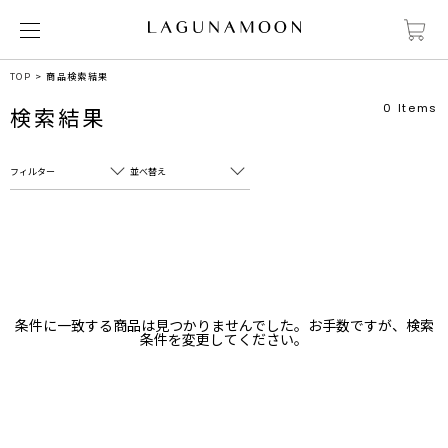
TOP
商品検索結果
0
Items
検索結果
フィルター
並べ替え
フリーワード
売れ筋順
新着順
CLOSE
おすすめ順
カテゴリ
高い順
条件に一致する商品は見つかりませんでした。お手数ですが、検索
サブカテゴリ
条件を変更してください。
安い順
販売状況
カラー
すべて
すべて
ホワイト
ホワイト
グレー
グレー