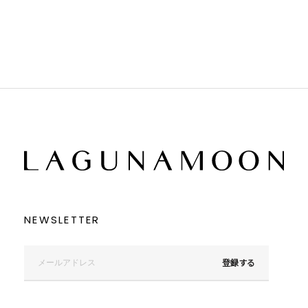
ブラック
ブラック
ブラウン
ブラウン
ベージュ
ベージュ
オレンジ
オレンジ
イエロー
イエロー
グリーン
グリーン
ブルー
ブルー
パープル
パープル
レッド
レッド
ピンク
ピンク
ミックス
ミックス
リセット
この条件で絞り込む
NEWSLETTER
登録する