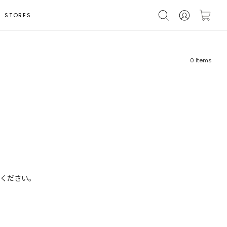
STORES
0
Items
フリーワード
売れ筋順
新着順
CLOSE
おすすめ順
ください。
カテゴリ
高い順
サブカテゴリ
安い順
販売状況