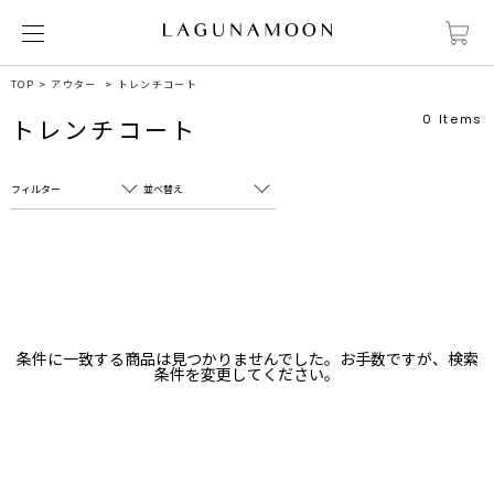
TOP
アウター
トレンチコート
0
Items
トレンチコート
フィルター
並べ替え
フリーワード
売れ筋順
新着順
CLOSE
おすすめ順
カテゴリ
高い順
条件に一致する商品は見つかりませんでした。お手数ですが、検索
サブカテゴリ
条件を変更してください。
安い順
販売状況
カラー
すべて
すべて
ホワイト
ホワイト
グレー
グレー
ブラック
ブラック