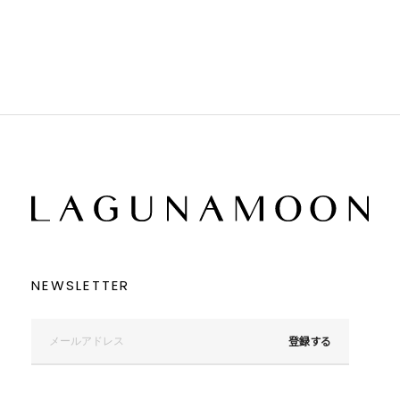
ブラウン
ブラウン
ベージュ
ベージュ
オレンジ
オレンジ
イエロー
イエロー
グリーン
グリーン
ブルー
ブルー
パープル
パープル
レッド
レッド
ピンク
ピンク
ミックス
ミックス
リセット
この条件で絞り込む
NEWSLETTER
登録する