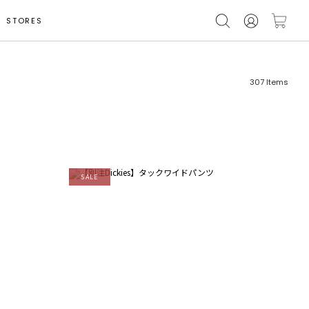
STORES
307
Items
SALE
フリーワード
売れ筋順
新着順
CLOSE
おすすめ順
カテゴリ
高い順
サブカテゴリ
安い順
販売状況