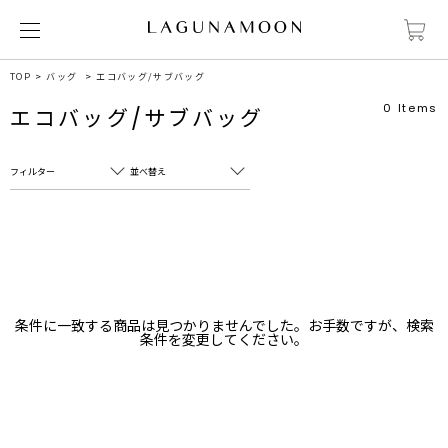
TOP
バッグ
エコバッグ/サブバッグ
0
Items
エコバッグ/サブバッグ
フィルター
並べ替え
フリーワード
売れ筋順
新着順
CLOSE
おすすめ順
カテゴリ
高い順
条件に一致する商品は見つかりませんでした。お手数ですが、検索
サブカテゴリ
条件を変更してください。
安い順
販売状況
カラー
すべて
すべて
ホワイト
ホワイト
グレー
グレー
ブラック
ブラック