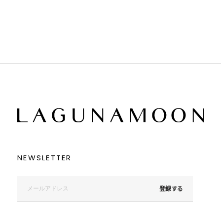
ブラウン
ブラウン
ベージュ
ベージュ
オレンジ
オレンジ
イエロー
イエロー
グリーン
グリーン
ブルー
ブルー
パープル
パープル
レッド
レッド
ピンク
ピンク
ミックス
ミックス
リセット
この条件で絞り込む
NEWSLETTER
登録する