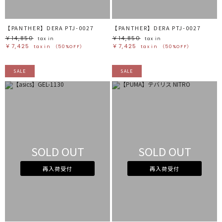
【PANTHER】DERA PTJ-0027
【PANTHER】DERA PTJ-0027
￥14,850
￥14,850
tax in
tax in
￥7,425
￥7,425
tax in
（50%OFF）
tax in
（50%OFF）
SALE
SALE
SOLD OUT
SOLD OUT
再入荷受付
再入荷受付