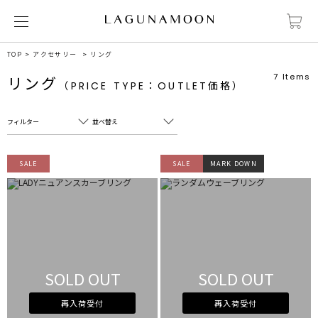
TOP
アクセサリー
リング
7
Items
リング
（PRICE TYPE：OUTLET価格）
フィルター
並べ替え
フリーワード
売れ筋順
SALE
SALE
MARK DOWN
新着順
CLOSE
おすすめ順
カテゴリ
高い順
サブカテゴリ
安い順
販売状況
SOLD OUT
SOLD OUT
カラー
すべて
すべて
ホワイト
ホワイト
再入荷受付
再入荷受付
グレー
グレー
ブラック
ブラック