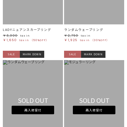
ブラウン
ブラウン
ベージュ
ベージュ
オレンジ
オレンジ
イエロー
イエロー
グリーン
グリーン
ブルー
ブルー
パープル
パープル
レッド
レッド
LADYニュアンスカーブリング
ランダムウェーブリング
ピンク
ピンク
ミックス
ミックス
￥3,300
￥2,750
tax in
tax in
￥1,650
￥1,925
tax in
（50%OFF）
tax in
（30%OFF）
リセット
SALE
MARK DOWN
SALE
MARK DOWN
この条件で絞り込む
SOLD OUT
SOLD OUT
再入荷受付
再入荷受付