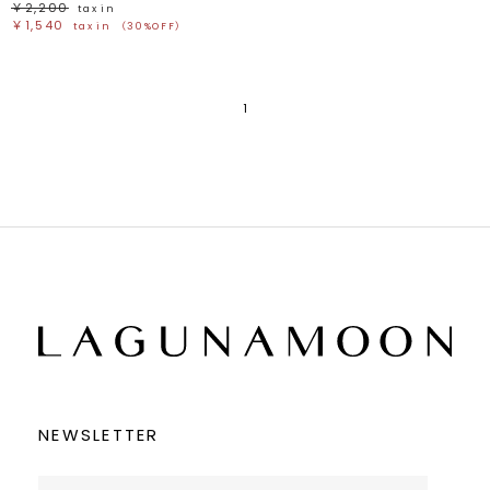
￥2,200
tax in
￥1,540
tax in
（30%OFF）
1
NEWSLETTER