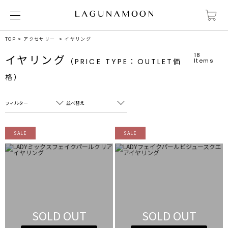
TOP
アクセサリー
イヤリング
18
イヤリング
（PRICE TYPE：OUTLET価
Items
格）
フィルター
並べ替え
フリーワード
売れ筋順
SALE
SALE
新着順
CLOSE
おすすめ順
カテゴリ
高い順
サブカテゴリ
安い順
販売状況
SOLD OUT
SOLD OUT
カラー
すべて
すべて