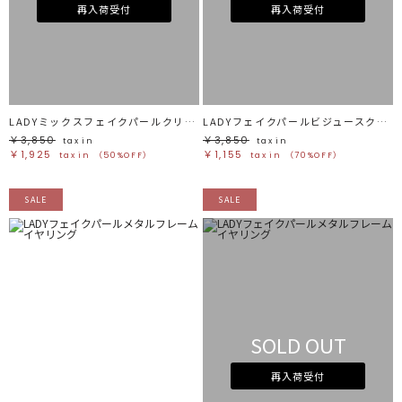
ホワイト
ホワイト
再入荷受付
再入荷受付
グレー
グレー
ブラック
ブラック
ブラウン
ブラウン
ベージュ
ベージュ
オレンジ
オレンジ
イエロー
イエロー
グリーン
グリーン
ブルー
ブルー
パープル
パープル
レッド
レッド
LADYミックスフェイクパールクリアイヤリング
LADYフェイクパールビジュースクエアイヤリング
ピンク
ピンク
ミックス
ミックス
￥3,850
￥3,850
tax in
tax in
￥1,925
￥1,155
tax in
（50%OFF）
tax in
（70%OFF）
リセット
SALE
SALE
この条件で絞り込む
SOLD OUT
再入荷受付