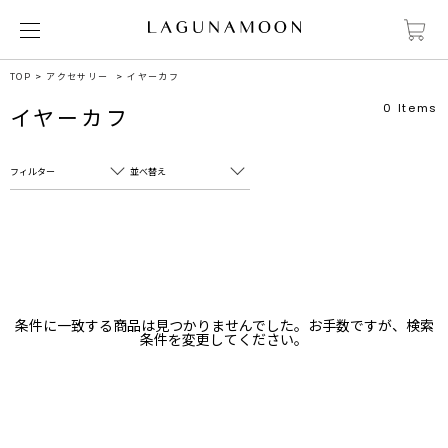
TOP
アクセサリー
イヤーカフ
0
Items
イヤーカフ
フィルター
並べ替え
フリーワード
売れ筋順
新着順
CLOSE
おすすめ順
カテゴリ
高い順
条件に一致する商品は見つかりませんでした。お手数ですが、検索
サブカテゴリ
条件を変更してください。
安い順
販売状況
カラー
すべて
すべて
ホワイト
ホワイト
グレー
グレー
ブラック
ブラック