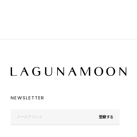
ブラウン
ブラウン
ベージュ
ベージュ
オレンジ
オレンジ
イエロー
イエロー
グリーン
グリーン
ブルー
ブルー
パープル
パープル
レッド
レッド
ピンク
ピンク
ミックス
ミックス
リセット
この条件で絞り込む
NEWSLETTER
登録する