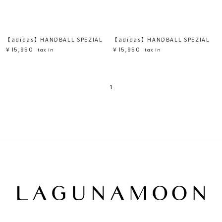
ブラック
ブラック
ブラウン
ブラウン
ベージュ
ベージュ
オレンジ
オレンジ
イエロー
イエロー
グリーン
グリーン
ブルー
ブルー
【adidas】HANDBALL SPEZIAL
【adidas】HANDBALL SPEZIAL
パープル
パープル
レッド
レッド
￥15,950
￥15,950
tax in
tax in
ピンク
ピンク
ミックス
ミックス
リセット
1
この条件で絞り込む