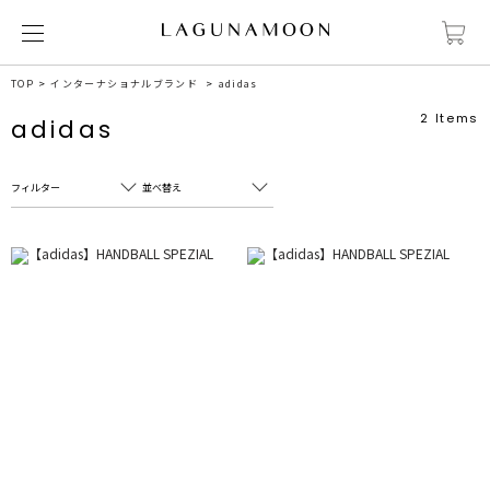
TOP
インターナショナルブランド
adidas
2
Items
adidas
フィルター
並べ替え
フリーワード
売れ筋順
新着順
CLOSE
おすすめ順
カテゴリ
高い順
サブカテゴリ
安い順
販売状況
カラー
すべて
すべて
ホワイト
ホワイト
グレー
グレー