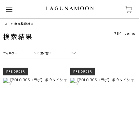
TOP
商品検索結果
784
Items
検索結果
フィルター
並べ替え
フリーワード
売れ筋順
PRE ORDER
PRE ORDER
新着順
CLOSE
おすすめ順
カテゴリ
高い順
サブカテゴリ
安い順
販売状況
カラー
すべて
すべて
ホワイト
ホワイト
グレー
グレー