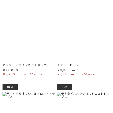
ギャザーデザインニット×スカートセットアップ
チェリーピアス
￥22,000
￥3,850
tax in
tax in
￥7,700
￥1,925
tax in
（65%OFF）
tax in
（50%OFF）
NEW
NEW