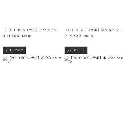
ブラック
ブラック
ブラウン
ブラウン
ベージュ
ベージュ
オレンジ
オレンジ
イエロー
イエロー
グリーン
グリーン
ブルー
ブルー
パープル
パープル
レッド
レッド
【POLO BCSコラボ】ボウタイシャツ
【POLO BCSコラボ】ボウタイシャツ
ピンク
ピンク
ミックス
ミックス
￥14,300
￥14,300
tax in
tax in
リセット
PRE ORDER
PRE ORDER
この条件で絞り込む