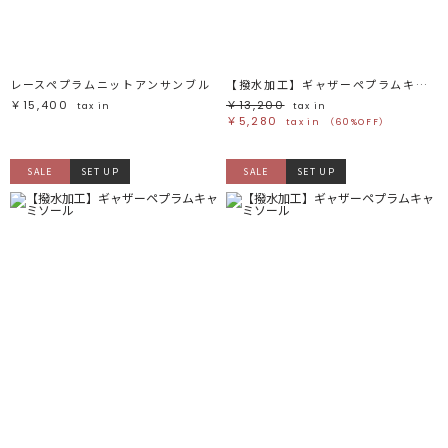
レースペプラムニットアンサンブル
【撥水加工】ギャザーペプラムキャミソール
￥15,400
￥13,200
tax in
tax in
￥5,280
tax in
（60%OFF）
SALE
SET UP
SALE
SET UP